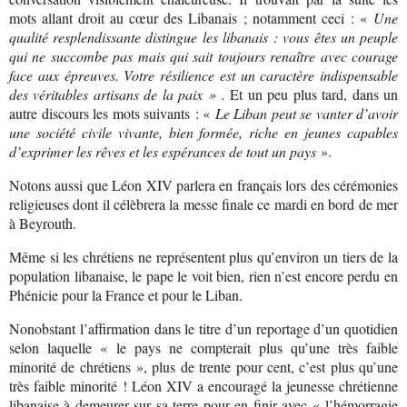
mots allant droit au cœur des Libanais ; notamment ceci : «
Une
qualité resplendissante distingue les libanais : vous êtes un peuple
qui ne succombe pas mais qui sait toujours renaître avec courage
face aux épreuves. Votre résilience est un caractère indispensable
des véritables artisans de la paix » .
Et un peu plus tard, dans un
autre discours les mots suivants : «
Le Liban peut se vanter d’avoir
une société civile vivante, bien formée, riche en jeunes capables
d’exprimer les rêves et les espérances de tout un pays
».
Notons aussi que Léon XIV parlera en français lors des cérémonies
religieuses dont il célèbrera la messe finale ce mardi en bord de mer
à Beyrouth.
Même si les chrétiens ne représentent plus qu’environ un tiers de la
population libanaise, le pape le voit bien, rien n’est encore perdu en
Phénicie pour la France et pour le Liban.
Nonobstant l’affirmation dans le titre d’un reportage d’un quotidien
selon laquelle « le pays ne compterait plus qu’une très faible
minorité de chrétiens », plus de trente pour cent, c’est plus qu’une
très faible minorité ! Léon XIV a encouragé la jeunesse chrétienne
libanaise à demeurer sur sa terre pour en finir avec « l’hémorragie