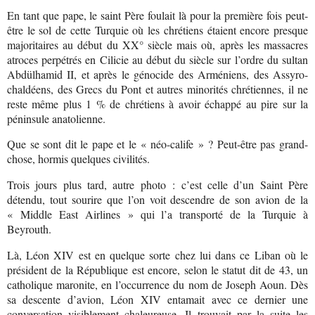
En tant que pape, le saint Père foulait là pour la première fois peut-
être le sol de cette Turquie où les chrétiens étaient encore presque
majoritaires au début du XX° siècle mais où, après les massacres
atroces perpétrés en Cilicie au début du siècle sur l’ordre du sultan
Abdülhamid II, et après le génocide des Arméniens, des Assyro-
chaldéens, des Grecs du Pont et autres minorités chrétiennes, il ne
reste même plus 1 % de chrétiens à avoir échappé au pire sur la
péninsule anatolienne.
Que se sont dit le pape et le « néo-calife » ? Peut-être pas grand-
chose, hormis quelques civilités.
Trois jours plus tard, autre photo : c’est celle d’un Saint Père
détendu, tout sourire que l’on voit descendre de son avion de la
« Middle East Airlines » qui l’a transporté de la Turquie à
Beyrouth.
Là, Léon XIV est en quelque sorte chez lui dans ce Liban où le
président de la République est encore, selon le statut dit de 43, un
catholique maronite, en l’occurrence du nom de Joseph Aoun. Dès
sa descente d’avion, Léon XIV entamait avec ce dernier une
conversation visiblement chaleureuse. Il trouvait par la suite les