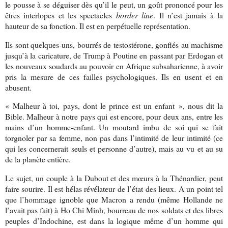
le pousse à se déguiser dès qu’il le peut, un goût prononcé pour les
êtres interlopes et les spectacles
border line
. Il n’est jamais à la
hauteur de sa fonction. Il est en perpétuelle représentation.
Ils sont quelques-uns, bourrés de testostérone, gonflés au machisme
jusqu’à la caricature, de Trump à Poutine en passant par Erdogan et
les nouveaux soudards au pouvoir en Afrique subsaharienne, à avoir
pris la mesure de ces failles psychologiques. Ils en usent et en
abusent.
« Malheur à toi, pays, dont le prince est un enfant », nous dit la
Bible. Malheur à notre pays qui est encore, pour deux ans, entre les
mains d’un homme-enfant. Un moutard imbu de soi qui se fait
torgnoler par sa femme, non pas dans l’intimité de leur intimité (ce
qui les concernerait seuls et personne d’autre), mais au vu et au su
de la planète entière.
Le sujet, un couple à la Dubout et des mœurs à la Thénardier, peut
faire sourire. Il est hélas révélateur de l’état des lieux. A un point tel
que l’hommage ignoble que Macron a rendu (même Hollande ne
l’avait pas fait) à Ho Chi Minh, bourreau de nos soldats et des libres
peuples d’Indochine, est dans la logique même d’un homme qui