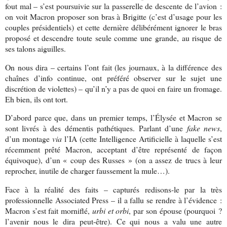
fout mal – s’est poursuivie sur la passerelle de descente de l’avion :
on voit Macron proposer son bras à Brigitte (c’est d’usage pour les
couples présidentiels) et cette dernière délibérément ignorer le bras
proposé et descendre toute seule comme une grande, au risque de
ses talons aiguilles.
On nous dira – certains l’ont fait (les journaux, à la différence des
chaînes d’info continue, ont préféré observer sur le sujet une
discrétion de violettes) – qu’il n’y a pas de quoi en faire un fromage.
Eh bien, ils ont tort.
D’abord parce que, dans un premier temps, l’Élysée et Macron se
sont livrés à des démentis pathétiques. Parlant d’une
fake news
,
d’un montage
via
l’IA (cette Intelligence Artificielle à laquelle s’est
récemment prêté Macron, acceptant d’être représenté de façon
équivoque), d’un « coup des Russes » (on a assez de trucs à leur
reprocher, inutile de charger faussement la mule…).
Face à la réalité des faits – capturés redisons-le par la très
professionnelle Associated Press – il a fallu se rendre à l’évidence :
Macron s’est fait morniflé,
urbi et orbi
, par son épouse (pourquoi ?
l’avenir nous le dira peut-être). Ce qui nous a valu une autre