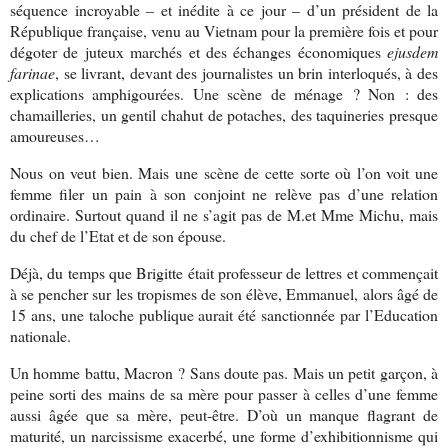
séquence incroyable – et inédite à ce jour – d’un président de la
République française, venu au Vietnam pour la première fois et pour
dégoter de juteux marchés et des échanges économiques
ejusdem
farinae
, se livrant, devant des journalistes un brin interloqués, à des
explications amphigourées. Une scène de ménage ? Non : des
chamailleries, un gentil chahut de potaches, des taquineries presque
amoureuses…
Nous on veut bien. Mais une scène de cette sorte où l’on voit une
femme filer un pain à son conjoint ne relève pas d’une relation
ordinaire. Surtout quand il ne s’agit pas de M.et Mme Michu, mais
du chef de l’Etat et de son épouse.
Déjà, du temps que Brigitte était professeur de lettres et commençait
à se pencher sur les tropismes de son élève, Emmanuel, alors âgé de
15 ans, une taloche publique aurait été sanctionnée par l’Education
nationale.
Un homme battu, Macron ? Sans doute pas. Mais un petit garçon, à
peine sorti des mains de sa mère pour passer à celles d’une femme
aussi âgée que sa mère, peut-être. D’où un manque flagrant de
maturité, un narcissisme exacerbé, une forme d’exhibitionnisme qui