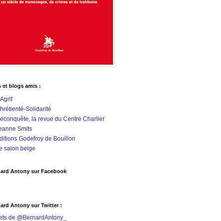
s et blogs amis :
'Agrif
hrétienté-Solidarité
econquête, la revue du Centre Charlier
eanne Smits
ditions Godefroy de Bouillon
e salon beige
ard Antony sur Facebook
ard Antony sur Twitter :
ets de @BernardAntony_