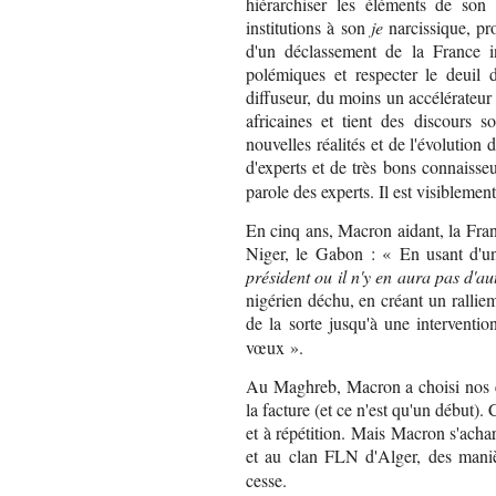
hiérarchiser les éléments de son 
institutions à son
je
narcissique, pro
d'un déclassement de la France in
polémiques et respecter le deuil
diffuseur, du moins un accélérateur 
africaines et tient des discours 
nouvelles réalités et de l'évolution 
d'experts et de très bons connaisse
parole des experts. Il est visiblement
En cinq ans, Macron aidant, la Franc
Niger, le Gabon : « En usant d'un
président ou il n'y en aura pas d'a
nigérien déchu, en créant un rallie
de la sorte jusqu'à une interventi
vœux ».
Au Maghreb, Macron a choisi nos e
la facture (et ce n'est qu'un début).
et à répétition. Mais Macron s'ach
et au clan FLN d'Alger, des manièr
cesse.