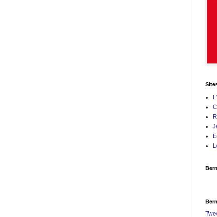
Site
L
C
R
J
E
L
Bern
Bern
Twe