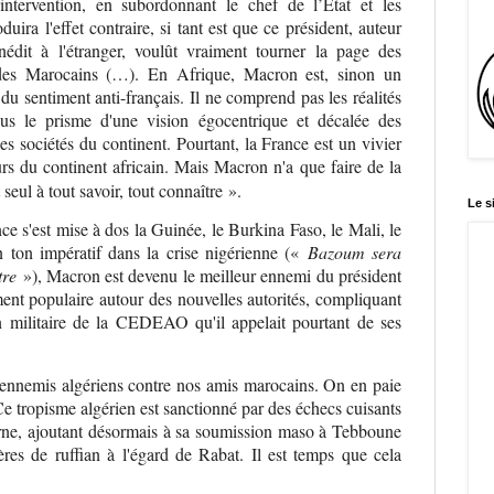
intervention, en subordonnant le chef de l’État et les
duira l'effet contraire, si tant est que ce président, auteur
édit à l'étranger, voulût vraiment tourner la page des
 des Marocains (…). En Afrique, Macron est, sinon un
du sentiment anti-français. Il ne comprend pas les réalités
sous le prisme d'une vision égocentrique et décalée des
des sociétés du continent. Pourtant, la France est un vivier
urs du continent africain. Mais Macron n'a que faire de la
 seul à tout savoir, tout connaître ».
Le s
e s'est mise à dos la Guinée, le Burkina Faso, le Mali, le
 ton impératif dans la crise nigérienne («
Bazoum sera
utre
»), Macron
est
devenu le meilleur ennemi du président
ment populaire autour des nouvelles autorités, compliquant
on militaire de la CEDEAO qu'il appelait pourtant de ses
nnemis algériens contre nos amis marocains. On en paie
 Ce tropisme algérien est sanctionné par des échecs cuisants
arne, ajoutant désormais à sa soumission maso à Tebboune
es de ruffian à l'égard de Rabat. Il est temps que cela