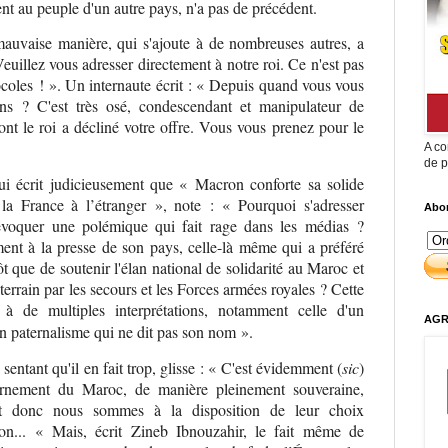
nt au peuple d'un autre pays, n'a pas de précédent.
 mauvaise manière, qui s'ajoute à de nombreuses autres, a
uillez vous adresser directement à notre roi. Ce n'est pas
otocoles ! ». Un internaute écrit : « Depuis quand vous vous
ns ? C'est très osé, condescendant et manipulateur de
ont le roi a décliné votre offre. Vous vous prenez pour le
A co
de p
ui écrit judicieusement que « Macron conforte sa solide
la France à l’étranger », note : « Pourquoi s'adresser
Abon
voquer une polémique qui fait rage dans les médias ?
ment à la presse de son pays, celle-là même qui a préféré
t que de soutenir l'élan national de solidarité au Maroc et
 terrain par les secours et les Forces armées royales ? Cette
à de multiples interprétations, notamment celle d'un
AGR
un paternalisme qui ne dit pas son nom ».
ntant qu'il en fait trop, glisse : « C'est évidemment (
sic
)
rnement du Maroc, de manière pleinement souveraine,
e et donc nous sommes à la disposition de leur choix
on... « Mais, écrit Zineb Ibnouzahir, le fait même de