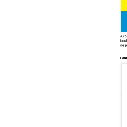
A co
boul
de p
Pour