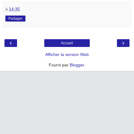
à
14:35
Partager
‹
›
Accueil
Afficher la version Web
Fourni par
Blogger
.