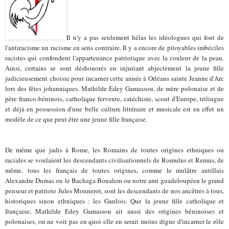
Il n'y a pas seulement hélas les idéologues qui font de
l'antiracisme un racisme en sens contraire. Il y a encore de pitoyables imbéciles
racistes qui confondent l'appartenance patriotique avec la couleur de la peau.
Ainsi, certains se sont déshonorés en injuriant abjectement la jeune fille
judicieusement choisie pour incarner cette année à Orléans sainte Jeanne d'Arc
lors des fêtes johanniques. Mathilde Edey Gamassou, de mère polonaise et de
père franco-béninois, catholique fervente, catéchiste, scout d'Europe, trilingue
et déjà en possession d'une belle culture littéraire et musicale est en effet un
modèle de ce que peut être une jeune fille française.
De même que jadis à Rome, les Romains de toutes origines ethniques ou
raciales se voulaient les descendants civilisationnels de Romulus et Remus, de
même, tous les français de toutes origines, comme le mulâtre antillais
Alexandre Dumas ou le Bachaga Boualem ou notre ami guadeloupéen le grand
penseur et patriote Jules Monnerot, sont les descendants de nos ancêtres à tous,
historiques sinon ethniques : les Gaulois. Que la jeune fille catholique et
française, Mathilde Edey Gamassou ait aussi des origines béninoises et
polonaises, on ne voit pas en quoi elle en serait moins digne d'incarner le rôle