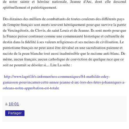
de notre sainte et héroïne nationale, Jeanne d'Arc, dont elle descend
spirituellement et patriotiquement.
Des dizaines des milliers de combattants de toutes couleurs des différents pays
de l'empire français sont morts souvent héroïquement pour que survive la patrie
de Vercingétorix, de Clovis, de saint Louis et de Jeanne. Ils sont morts pour que
la France puisse continuer comme une communauté historique et culturelle de
destin dans la fidélité à ses valeurs religieuses et ses racines de civilisation. Le
patriotisme français ne peut ainsi être dévalué en une sacralisation païenne et
raciste de la peau blanche tout aussi inadmissible que le racisme anti-blanc. De
même, aucun français, aucun catholique de conviction de quelque race que ce
soit ne pourrait se désoler si.... Lire La suite :
http://www.lagrif.fr/s-informer/nos-communiques/84-mathilde-edey-
gamassou-pour-incarner-cette-annee-jeanne-d-arc-lors-des-fetes-johanniques-a-
orleans-notre-approbation-est-totale
à
10:01
Partager