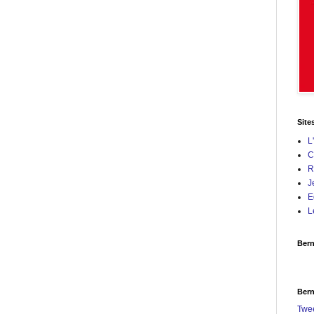
Site
L
C
R
J
E
L
Bern
Bern
Twe