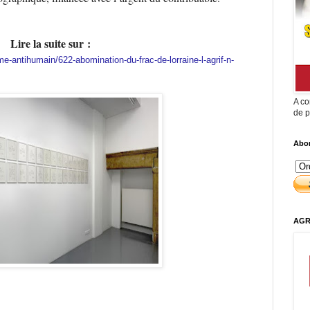
Lire la suite sur :
e-antihumain/622-abomination-du-frac-de-lorraine-l-agrif-n-
A co
de p
Abon
AGR