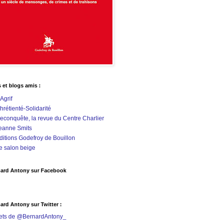
s et blogs amis :
'Agrif
hrétienté-Solidarité
econquête, la revue du Centre Charlier
eanne Smits
ditions Godefroy de Bouillon
e salon beige
ard Antony sur Facebook
ard Antony sur Twitter :
ets de @BernardAntony_