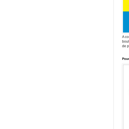
A co
boul
de p
Pour