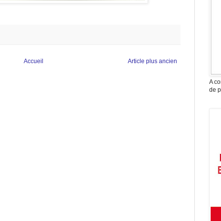
Accueil
Article plus ancien
A co
de p