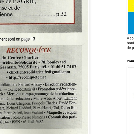
A co
boul
de p
Pour