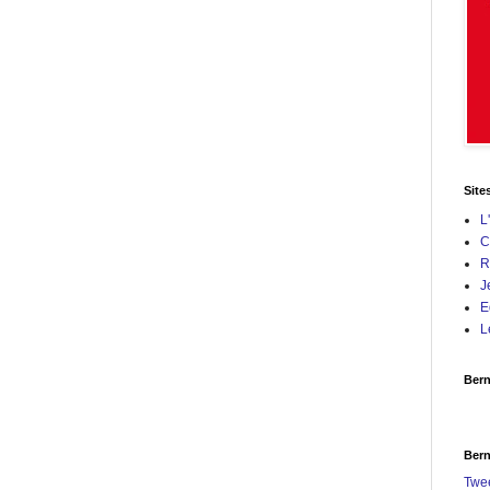
Site
L
C
R
J
E
L
Bern
Bern
Twe