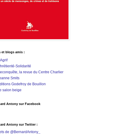
s et blogs amis :
'Agrif
hrétienté-Solidarité
econquête, la revue du Centre Charlier
eanne Smits
ditions Godefroy de Bouillon
e salon beige
ard Antony sur Facebook
ard Antony sur Twitter :
ets de @BernardAntony_