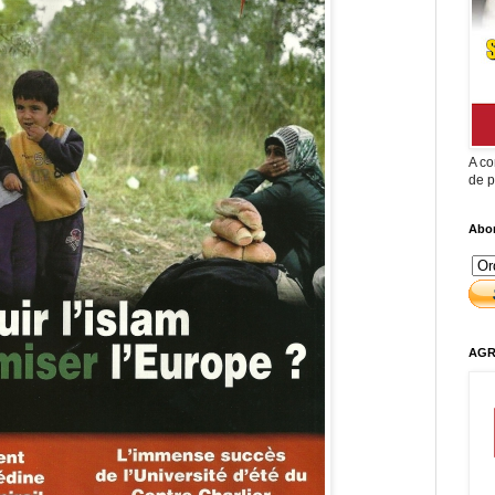
A co
de p
Abon
AGR