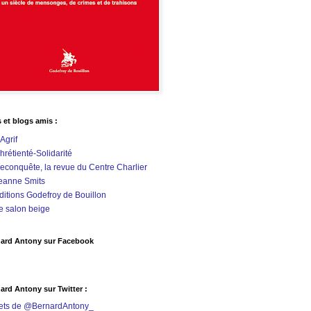
s et blogs amis :
'Agrif
hrétienté-Solidarité
econquête, la revue du Centre Charlier
eanne Smits
ditions Godefroy de Bouillon
e salon beige
ard Antony sur Facebook
ard Antony sur Twitter :
ets de @BernardAntony_