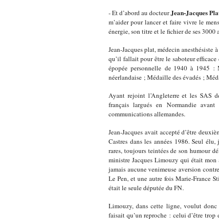
Jean-Jacques Pla
- Et d’abord au docteur
m’aider pour lancer et faire vivre le men
énergie, son titre et le fichier de ses 3000
Jean-Jacques plat, médecin anesthésiste à 
qu’il fallait pour être le saboteur efficace
épopée personnelle de 1940 à 1945 : Mé
néerlandaise ; Médaille des évadés ; Méda
Ayant rejoint l’Angleterre et les SAS de
français largués en Normandie avant
communications allemandes.
Jean-Jacques avait accepté d’être deuxièm
Castres dans les années 1986. Seul élu, j
rares, toujours teintées de son humour dél
ministre Jacques Limouzy qui était mon a
jamais aucune venimeuse aversion contre 
Le Pen, et une autre fois Marie-France Sti
était le seule députée du FN.
Limouzy, dans cette ligne, voulut donc 
faisait qu’un reproche : celui d’être trop