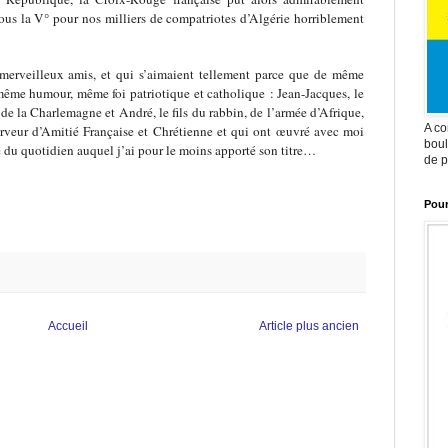
 sous la V° pour nos milliers de compatriotes d’Algérie horriblement
s merveilleux amis, et qui s’aimaient tellement parce que de même
me humour, même foi patriotique et catholique : Jean-Jacques, le
de la Charlemagne et André, le fils du rabbin, de l’armée d’Afrique,
A co
erveur d’Amitié Française et Chrétienne et qui ont œuvré avec moi
boul
e du quotidien auquel j’ai pour le moins apporté son titre…
de p
Pour
Accueil
Article plus ancien