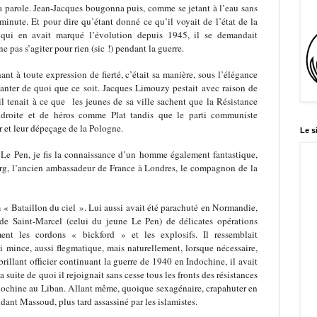
la parole. Jean-Jacques bougonna puis, comme se jetant à l’eau sans
 minute. Et pour dire qu’étant donné ce qu’il voyait de l’état de la
 qui en avait marqué l’évolution depuis 1945, il se demandait
ne pas s’agiter pour rien (sic !) pendant la guerre.
nant à toute expression de fierté, c’était sa manière, sous l’élégance
 vanter de quoi que ce soit. Jacques Limouzy pestait avec raison de
 il tenait à ce que les jeunes de sa ville sachent que la Résistance
 droite et de héros comme Plat tandis que le parti communiste
er et leur dépeçage de la Pologne.
Le s
Le Pen, je fis la connaissance d’un homme également fantastique,
urg, l’ancien ambassadeur de France à Londres, le compagnon de la
m « Bataillon du ciel ». Lui aussi avait été parachuté en Normandie,
de Saint-Marcel (celui du jeune Le Pen) de délicates opérations
ment les cordons « bickford » et les explosifs. Il ressemblait
i mince, aussi flegmatique, mais naturellement, lorsque nécessaire,
brillant officier continuant la guerre de 1940 en Indochine, il avait
la suite de quoi il rejoignait sans cesse tous les fronts des résistances
dochine au Liban. Allant même, quoique sexagénaire, crapahuter en
t Massoud, plus tard assassiné par les islamistes.