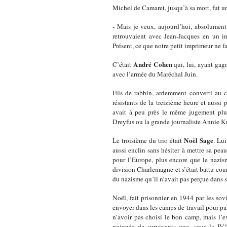
Michel de Camaret, jusqu’à sa mort, fut un
- Mais je veux, aujourd’hui, absolument
retrouvaient avec Jean-Jacques en un i
Présent, ce que notre petit imprimeur ne fa
André Cohen
C’était
qui, lui, ayant gagn
avec l’armée du Maréchal Juin.
Fils de rabbin, ardemment converti au c
résistants de la treizième heure et aussi 
avait à peu près le même jugement plutô
Dreyfus ou la grande journaliste Annie Kr
Noël Sage
Le troisième du trio était
. Lui
aussi enclin sans hésiter à mettre sa pea
pour l’Europe, plus encore que le nazis
division Charlemagne et s’était battu coura
du nazisme qu’il n’avait pas perçue dans 
Noël, fait prisonnier en 1944 par les sovi
envoyer dans les camps de travail pour pal
n’avoir pas choisi le bon camp, mais l’ext
poignée de survivants que, sous la IV