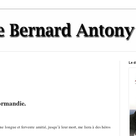
Le d
ormandie.
e longue et fervente amitié, jusqu’à leur mort, me liera à des héros