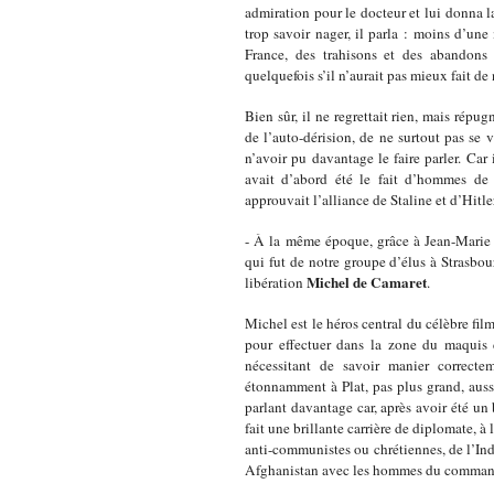
admiration pour le docteur et lui donna 
trop savoir nager, il parla : moins d’une
France, des trahisons et des abandons
quelquefois s’il n’aurait pas mieux fait de 
Bien sûr, il ne regrettait rien, mais répug
de l’auto-dérision, de ne surtout pas se
n’avoir pu davantage le faire parler. Car
avait d’abord été le fait d’hommes de
approuvait l’alliance de Staline et d’Hitl
- À la même époque, grâce à Jean-Marie 
qui fut de notre groupe d’élus à Strasbo
Michel de Camaret
libération
.
Michel est le héros central du célèbre fil
pour effectuer dans la zone du maquis 
nécessitant de savoir manier correcte
étonnamment à Plat, pas plus grand, auss
parlant davantage car, après avoir été un 
fait une brillante carrière de diplomate, à 
anti-communistes ou chrétiennes, de l’In
Afghanistan avec les hommes du commandan