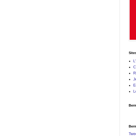
Site
L
C
R
J
E
L
Bern
Bern
Twe