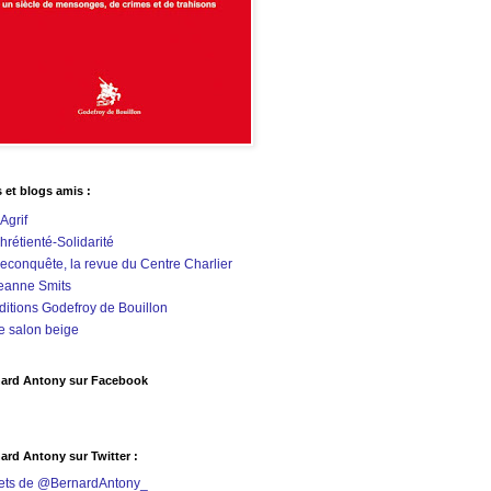
s et blogs amis :
'Agrif
hrétienté-Solidarité
econquête, la revue du Centre Charlier
eanne Smits
ditions Godefroy de Bouillon
e salon beige
ard Antony sur Facebook
ard Antony sur Twitter :
ets de @BernardAntony_