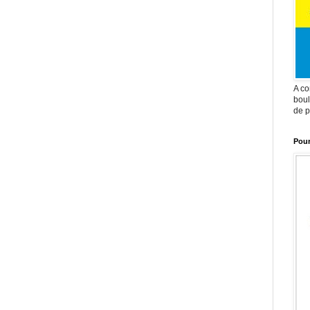
A co
boul
de p
Pour