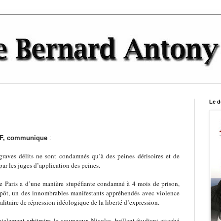
Le d
RIF, communique
:
raves délits ne sont condamnés qu’à des peines dérisoires et de
par les juges d’application des peines.
de Paris a d’une manière stupéfiante condamné à 4 mois de prison,
pôt, un des innombrables manifestants appréhendés avec violence
alitaire de répression idéologique de la liberté d’expression.
talement arbitraire, le courageux Nicolas, brillant étudiant attaché