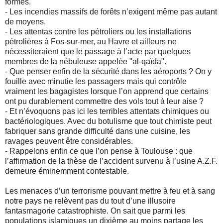
formés.
- Les incendies massifs de forêts n’exigent même pas autant
de moyens.
- Les attentas contre les pétroliers ou les installations
pétrolières à Fos-sur-mer, au Havre et ailleurs ne
nécessiteraient que le passage à l’acte par quelques
membres de la nébuleuse appelée "al-qaïda".
- Que penser enfin de la sécurité dans les aéroports ? On y
fouille avec minutie les passagers mais qui contrôle
vraiment les bagagistes lorsque l’on apprend que certains
ont pu durablement commettre des vols tout à leur aise ?
- Et n’évoquons pas ici les terribles attentats chimiques ou
bactériologiques. Avec du botulisme que tout chimiste peut
fabriquer sans grande difficulté dans une cuisine, les
ravages peuvent être considérables.
- Rappelons enfin ce que l’on pense à Toulouse : que
l’affirmation de la thèse de l’accident survenu à l’usine A.Z.F.
demeure éminemment contestable.
Les menaces d’un terrorisme pouvant mettre à feu et à sang
notre pays ne relèvent pas du tout d’une illusoire
fantasmagorie catastrophiste. On sait que parmi les
populations islamiques un dixième au moins partage les