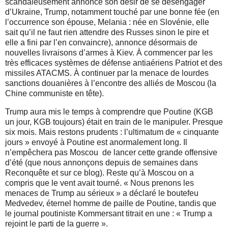
scandaleusement annoncé son désir de se désengager
d’Ukraine, Trump, notamment touché par une bonne fée (en
l’occurrence son épouse, Melania : née en Slovénie, elle
sait qu’il ne faut rien attendre des Russes sinon le pire et
elle a fini par l’en convaincre), annonce désormais de
nouvelles livraisons d’armes à Kiev. À commencer par les
très efficaces systèmes de défense antiaériens Patriot et des
missiles ATACMS. À continuer par la menace de lourdes
sanctions douanières à l’encontre des alliés de Moscou (la
Chine communiste en tête).
Trump aura mis le temps à comprendre que Poutine (KGB
un jour, KGB toujours) était en train de le manipuler. Presque
six mois. Mais restons prudents : l’ultimatum de « cinquante
jours » envoyé à Poutine est anormalement long. Il
n’empêchera pas Moscou de lancer cette grande offensive
d’été (que nous annonçons depuis de semaines dans
Reconquête et sur ce blog). Reste qu’à Moscou on a
compris que le vent avait tourné. « Nous prenons les
menaces de Trump au sérieux » a déclaré le boutefeu
Medvedev, éternel homme de paille de Poutine, tandis que
le journal poutiniste Kommersant titrait en une : « Trump a
rejoint le parti de la guerre ».