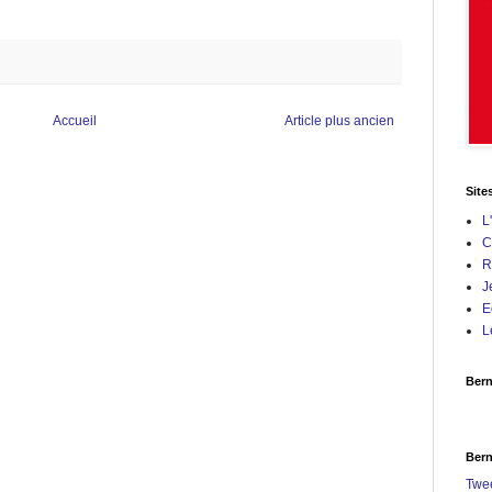
Accueil
Article plus ancien
Site
L
C
R
J
E
L
Bern
Bern
Twe