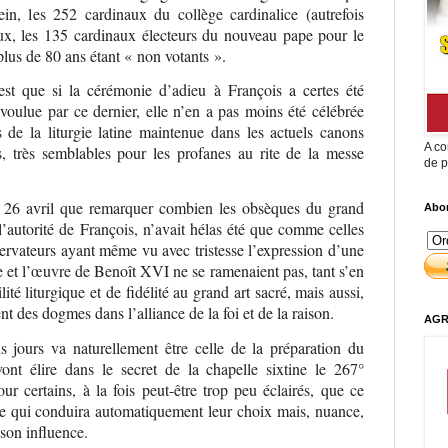
in, les 252 cardinaux du collège cardinalice (autrefois
x, les 135 cardinaux électeurs du nouveau pape pour le
lus de 80 ans étant « non votants ».
est que si la cérémonie d’adieu à François a certes été
 voulue par ce dernier, elle n’en a pas moins été célébrée
s de la liturgie latine maintenue dans les actuels canons
A co
, très semblables pour les profanes au rite de la messe
de p
 26 avril que remarquer combien les obsèques du grand
Abon
’autorité de François, n’avait hélas été que comme celles
ervateurs ayant même vu avec tristesse l’expression d’une
ie et l’œuvre de Benoît XVI ne se ramenaient pas, tant s’en
té liturgique et de fidélité au grand art sacré, mais aussi,
t des dogmes dans l’alliance de la foi et de la raison.
AGR
ns jours va naturellement être celle de la préparation du
nt élire dans le secret de la chapelle sixtine le 267°
r certains, à la fois peut-être trop peu éclairés, que ce
nne qui conduira automatiquement leur choix mais, nuance,
 son influence.