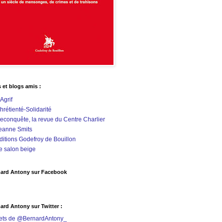
s et blogs amis :
'Agrif
hrétienté-Solidarité
econquête, la revue du Centre Charlier
eanne Smits
ditions Godefroy de Bouillon
e salon beige
ard Antony sur Facebook
ard Antony sur Twitter :
ets de @BernardAntony_