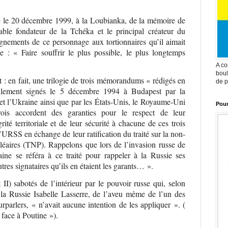
e le 20 décembre 1999, à la Loubianka, de la mémoire de
able fondateur de la Tchéka et le principal créateur du
nements de ce personnage aux tortionnaires qu’il aimait
e : « Faire souffrir le plus possible, le plus longtemps
A co
boul
en fait, une trilogie de trois mémorandums «
rédigés en
de p
llement signés
le 5 décembre 1994 à Budapest par la
et l’Ukraine ainsi que par les États-Unis, le Royaume-Uni
Pour
rois accordent des garanties pour le respect de leur
ité territoriale et de leur sécurité à chacune de ces trois
URSS en échange de leur ratification du traité sur la non-
cléaires (TNP). Rappelons que lors de l’invasion russe de
ine se référa à ce traité pour rappeler à la Russie ses
res signataires qu’ils en étaient les garants… ».
II) sabotés de l’intérieur par le pouvoir russe qui, selon
e la Russie Isabelle Lasserre, de l’aveu même de l’un des
urparlers, « n’avait aucune intention de les appliquer ». (
 face à Poutine »).