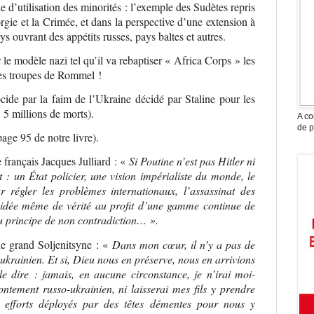
ie d’utilisation des minorités : l’exemple des Sudètes repris
rgie et la Crimée, et dans la perspective d’une extension à
ys ouvrant des appétits russes, pays baltes et autres.
le modèle nazi tel qu’il va rebaptiser « Africa Corps » les
es troupes de Rommel !
de par la faim de l’Ukraine décidé par Staline pour les
 5 millions de morts).
A co
de p
age 95 de notre livre).
e français Jacques Julliard : «
Si Poutine n’est pas Hitler ni
it : un État policier, une vision impérialiste du monde, le
r régler les problèmes internationaux, l’assassinat des
l’idée même de vérité au profit d’une gamme continue de
u principe de non contradiction… ».
 le grand Soljenitsyne : «
Dans mon cœur, il n’y a pas de
-ukrainien. Et si, Dieu nous en préserve, nous en arrivions
 le dire : jamais, en aucune circonstance, je n’irai moi-
ntement russo-ukrainien, ni laisserai mes fils y prendre
s efforts déployés par des têtes démentes pour nous y