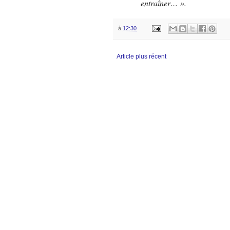
entraîner… ».
à
12:30
Article plus récent