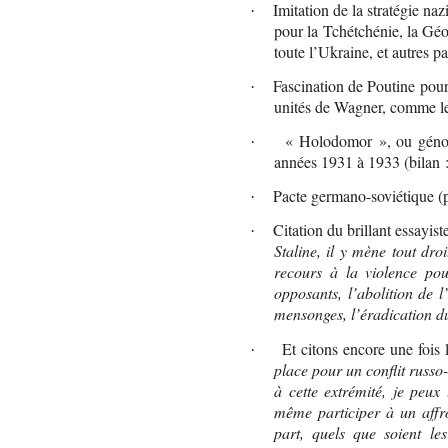
Imitation de la stratégie naz
·
pour la Tchétchénie, la Géo
toute l’Ukraine, et autres pa
Fascination de Poutine pour 
·
unités de Wagner, comme l
« Holodomor », ou génoci
·
années 1931 à 1933 (bilan :
Pacte germano-soviétique (p
·
Citation du brillant essayist
·
Staline, il y mène tout dro
recours à la violence pou
opposants, l’abolition de 
mensonges, l’éradication d
Et citons encore une fois
·
place pour un conflit russo
à cette extrémité, je peux
même participer à un affro
part, quels que soient le