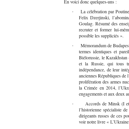
En voici donc quelques-uns :
La célébration par Poutin
·
Felix Dzerjinski, l’abomin
Goulag. Résumé des enseig
recruter et former lui-mêm
possible les suppliciés ».
Mémorandum de Budapest : 
·
termes identiques et parei
Biélorussie, le Kazakhstan 
et la Russie, qui tous t
indépendance, de leur intégr
anciennes Républiques de l’
prolifération des armes nu
la Crimée en 2014, l’Ukra
engagements et aux deux aut
Accords de Minsk (I et 
·
l’historienne spécialiste d
dirigeants russes de ces po
voir notre livre « L’Ukraine