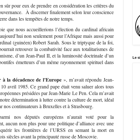
n sûr pour eux de prendre en considération les critères du
gouvernance.
À discerner finalement selon leur conscience
ierre dans les tempêtes de notre temps.
ie que nous accueillerions l’élection du cardinal africain
e aujourd’hui non seulement pour l’Afrique mais aussi pour
rdinal (guinéen) Robert Sarah. Sous le triptyque de la foi,
pourrait retrouver la combativité face aux totalitarismes de
sme, d’un Jean-Paul II, et la luminosité doctrinale d’un
Le s
ontifes émetteurs d’un même rayonnement spirituel dans
r à la décadence de l’Europe
», m’avait répondu Jean-
 10 avril 1985. Ce grand pape était venu saluer alors tous
européennes présidées par Jean-Marie Le Pen. Cela m’avait
otre détermination à lutter contre la culture de mort, idéal
ar nos continuateurs à Bruxelles et à Strasbourg.
rmi nos députés européens n’aurait voté pour la
ent, aucun non plus pour une politique d’alliance avec une
nquérir les frontières de l’URSS en semant la mort en
rois siècles avant la principauté russe de Moscovie.