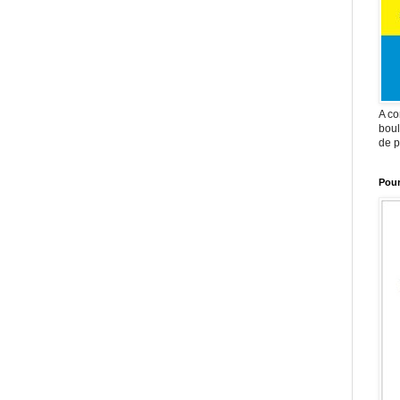
A co
boul
de p
Pour