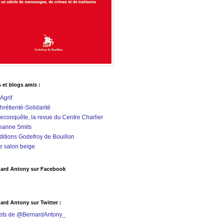
s et blogs amis :
'Agrif
hrétienté-Solidarité
econquête, la revue du Centre Charlier
eanne Smits
ditions Godefroy de Bouillon
e salon beige
ard Antony sur Facebook
ard Antony sur Twitter :
ets de @BernardAntony_