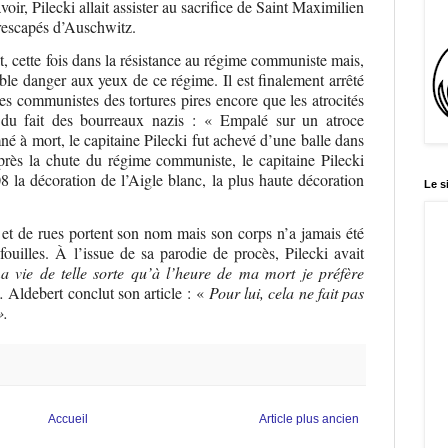
voir, Pilecki allait assister au sacrifice de Saint Maximilien
 rescapés d’Auschwitz.
t, cette fois dans la résistance au régime communiste mais,
able danger aux yeux de ce régime. Il est finalement arrêté
des communistes des tortures pires encore que les atrocités
 du fait des bourreaux nazis : « Empalé sur un atroce
 à mort, le capitaine Pilecki fut achevé d’une balle dans
près la chute du régime communiste, le capitaine Pilecki
8 la décoration de l’Aigle blanc, la plus haute décoration
Le s
et de rues portent son nom mais son corps n’a jamais été
ouilles. À l’issue de sa parodie de procès, Pilecki avait
a vie de telle sorte qu’à l’heure de ma mort je préfère
».
Aldebert conclut son article : «
Pour lui, cela ne fait pas
».
Accueil
Article plus ancien