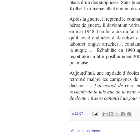
place d’un des suppliciés. Sans le sa
Kolbe. Lui-même allait être un des
Après la guerre, il reprend le comba
héros de guerre, il devient un vérit
en mai 1948. Il subit alors du fait 
qu’il avait endurées à Auschwitz
tabouret, ongles arrachés… condamné
la nuque ».
Réhabilité en 1990 a
reçoit alors à titre posthume en 200
polonaise.
Aujourd’hui, une myriade d’écoles 
retrouvé malgré les campagnes de f
déclaré : «
J’ai essayé de vivre m
ressentir de la joie que de la peur 
de doute : il sera canonisé un jour 
à
16:07
Article plus récent