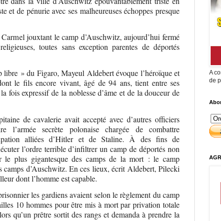
ré dans la ville d’Auschwitz épouvantablement triste en
ste et de pénurie avec ses malheureuses échoppes presque
 Carmel jouxtant le camp d’Auschwitz, aujourd’hui fermé
eligieuses, toutes sans exception parentes de déportés
libre » du Figaro, Mayeul Aldebert évoque l’héroïque et
A co
de p
dont le fils encore vivant, âgé de 94 ans, tient entre ses
la fois expressif de la noblesse d’âme et de la douceur de
Abon
itaine de cavalerie avait accepté avec d’autres officiers
ire l’armée secrète polonaise chargée de combattre
pation alliées d’Hitler et de Staline. À des fins de
écuter l’ordre terrible d’infiltrer un camp de déportés non
nir le plus gigantesque des camps de la mort : le camp
AGR
 camps d’Auschwitz. En ces lieux, écrit Aldebert, Pilecki
eilleur dont l’homme est capable.
prisonnier les gardiens avaient selon le règlement du camp
ailles 10 hommes pour être mis à mort par privation totale
lors qu’un prêtre sortit des rangs et demanda à prendre la