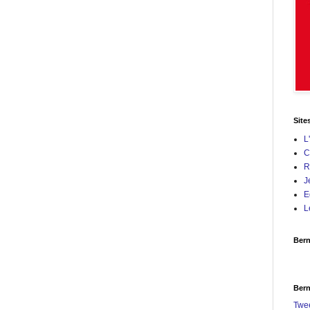
Site
L
C
R
J
E
L
Bern
Bern
Twe