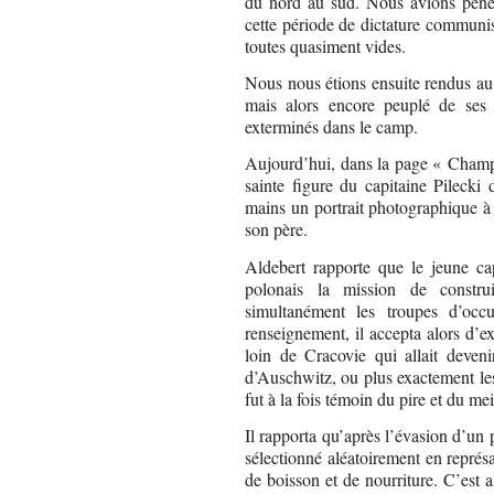
du nord au sud. Nous avions pénét
cette période de dictature communi
toutes quasiment vides.
Nous nous étions ensuite rendus au
mais alors encore peuplé de ses r
exterminés dans le camp.
Aujourd’hui, dans la page « Champ 
sainte figure du capitaine Pilecki 
mains un portrait photographique à 
son père.
Aldebert rapporte que le jeune cap
polonais la mission de constru
simultanément les troupes d’occu
renseignement, il accepta alors d’ex
loin de Cracovie qui allait deve
d’Auschwitz, ou plus exactement les
fut à la fois témoin du pire et du m
Il rapporta qu’après l’évasion d’un 
sélectionné aléatoirement en représ
de boisson et de nourriture. C’est a