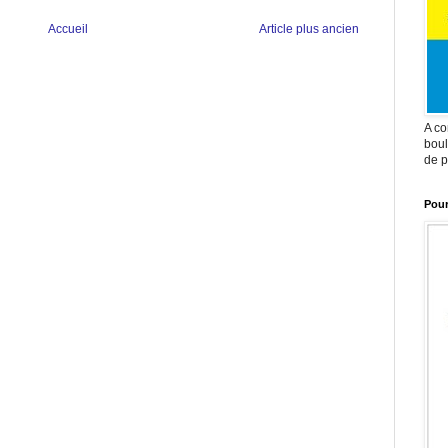
Accueil
Article plus ancien
A co
boul
de p
Pour