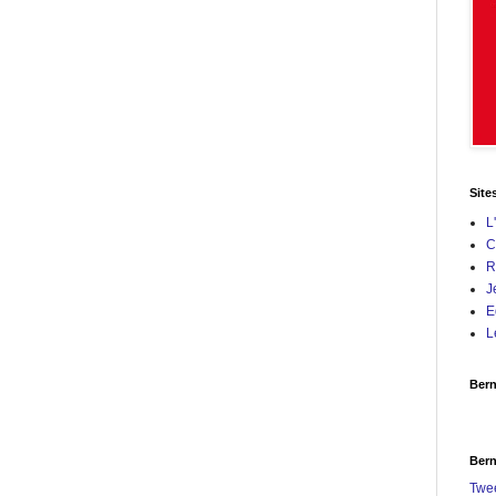
Site
L
C
R
J
E
L
Bern
Bern
Twe