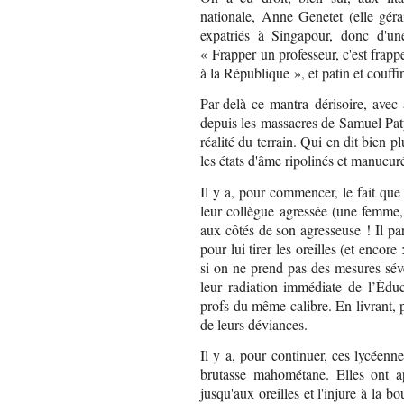
nationale, Anne Genetet (elle géra
expatriés à Singapour, donc d'une 
« Frapper un professeur, c'est frappe
à la République », et patin et couffin
Par-delà ce mantra dérisoire, avec 
depuis les massacres de Samuel Paty
réalité du terrain. Qui en dit bien 
les états d'âme ripolinés et manucu
Il y a, pour commencer, le fait que
leur collègue agressée (une femme
aux côtés de son agresseuse ! Il pa
pour lui tirer les oreilles (et encore
si on ne prend pas des mesures sévè
leur radiation immédiate de l’Éduc
profs du même calibre. En livrant, 
de leurs déviances.
Il y a, pour continuer, ces lycéenne
brutasse mahométane. Elles ont ap
jusqu'aux oreilles et l'injure à la