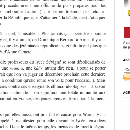
it précédemment une officine de plats préparés pour les
tambouille l'autre...) : « Je ne tolérerai pas, etc. »,
r la République », « S'attaquer à la laïcité, c'est s'attaquer
...
à la clef, l'inusable « Plus jamais ça » seriné en boucle
 et, il y a un an, de Dominique Bernard à Arras, il y a la
A co
plus que des jérémiades républicaines et infiniment plus que
de p
rés d'Anne Genetet.
Abon
 dix professeurs du lycée Sévigné se sont désolidarisés de
, une
roumia
, une
kâfir
, autant dire rien...) pour se porter
raît que l'on va juger en décembre prochain cette dernière
 : à condition qu'elle retire son voile pour l'occase...). Mais
res contre ces enseignants ethnico-idéologisés – à savoir
ation nationale – on signifiera une totale immunité aux
AGR
partout en France, des jeunes gens en formation à la merci
s qui, elles aussi, ont pris fait et cause pour Warda H. la
pelé à manifester pour elle devant le lycée, envoilées
 bouche. Dans le même temps, les menaces de mort à l'égard