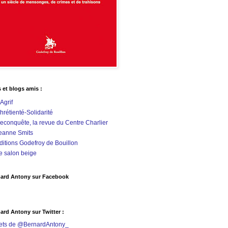
s et blogs amis :
'Agrif
hrétienté-Solidarité
econquête, la revue du Centre Charlier
eanne Smits
ditions Godefroy de Bouillon
e salon beige
ard Antony sur Facebook
ard Antony sur Twitter :
ets de @BernardAntony_