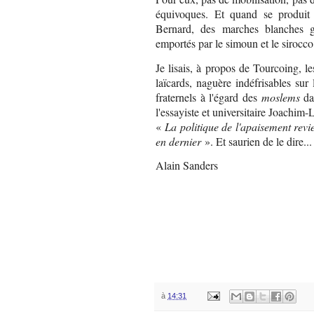
équivoques. Et quand se produit
Bernard, des marches blanches g
emportés par le simoun et le sirocco 
Je lisais, à propos de Tourcoing, 
laïcards, naguère indéfrisables sur 
fraternels à l'égard des
moslems
da
l'essayiste et universitaire Joachim-
«
La
politique de l'apaisement revi
en dernier
». Et saurien de le dire...
Alain Sanders
à
14:31