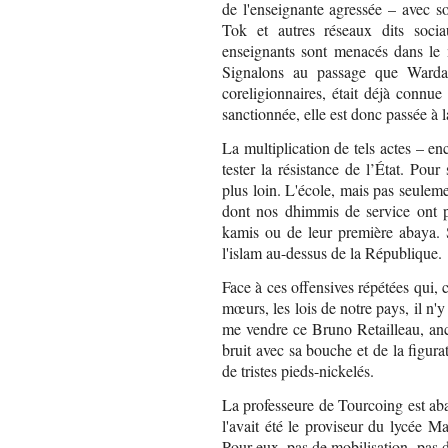
de l'enseignante agressée – avec s
Tok et autres réseaux dits soc
enseignants sont menacés dans le m
Signalons au passage que Warda 
coreligionnaires, était déjà connue
sanctionnée, elle est donc passée à l
La multiplication de tels actes – en
tester la résistance de l’État. Pour
plus loin. L'école, mais pas seuleme
dont nos dhimmis de service ont p
kamis ou de leur première abaya. 
l'islam au-dessus de la République.
Face à ces offensives répétées qui, c
mœurs, les lois de notre pays, il n'y
me vendre ce Bruno Retailleau, anc
bruit avec sa bouche et de la figu
de tristes pieds-nickelés.
La professeure de Tourcoing est ab
l'avait été le proviseur du lycée M
Pour eux, pas de mobilisation, pas d