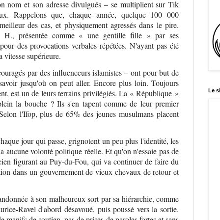
on nom et son adresse divulgués – se multiplient sur Tik
iaux. Rappelons que, chaque année, quelque 100 000
eilleur des cas, et physiquement agressés dans le pire.
H., présentée comme « une gentille fille » par ses
 pour des provocations verbales répétées. N'ayant pas été
a vitesse supérieure.
couragés par des influenceurs islamistes – ont pour but de
 savoir jusqu'où on peut aller. Encore plus loin. Toujours
Le s
nt, est un de leurs terrains privilégiés. La « République »
lein la bouche ? Ils s'en tapent comme de leur premier
Selon l'Ifop, plus de 65% des jeunes musulmans placent
haque jour qui passe, grignotent un peu plus l'identité, les
 a aucune volonté politique réelle. Et qu'on n'essaie pas de
ien figurant au Puy-du-Fou, qui va continuer de faire du
ration dans un gouvernement de vieux chevaux de retour et
andonnée à son malheureux sort par sa hiérarchie, comme
aurice-Ravel d'abord désavoué, puis poussé vers la sortie.
e manifs de soutien, pas de prises de paroles fortes et sans