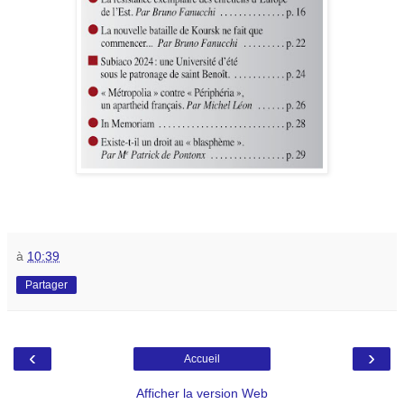
à
10:39
Partager
‹
›
Accueil
Afficher la version Web