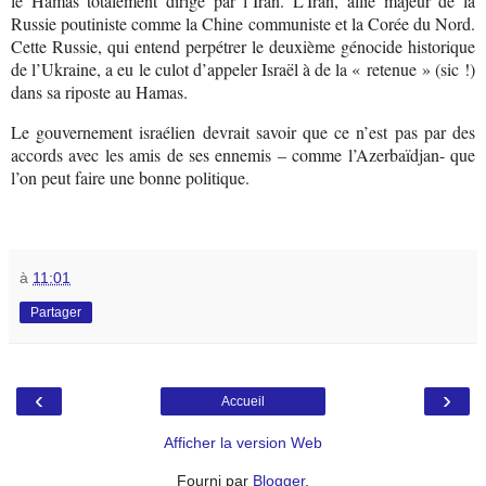
le Hamas totalement dirigé par l’Iran. L’Iran, allié majeur de la
Russie poutiniste comme la Chine communiste et la Corée du Nord.
Cette Russie, qui entend perpétrer le deuxième génocide historique
de l’Ukraine, a eu le culot d’appeler Israël à de la « retenue » (sic !)
dans sa riposte au Hamas.
Le gouvernement israélien devrait savoir que ce n’est pas par des
accords avec les amis de ses ennemis – comme l’Azerbaïdjan- que
l’on peut faire une bonne politique.
à
11:01
Partager
‹
›
Accueil
Afficher la version Web
Fourni par
Blogger
.