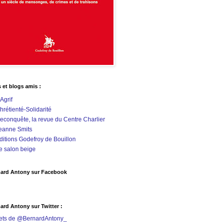
s et blogs amis :
'Agrif
hrétienté-Solidarité
econquête, la revue du Centre Charlier
eanne Smits
ditions Godefroy de Bouillon
e salon beige
ard Antony sur Facebook
ard Antony sur Twitter :
ets de @BernardAntony_