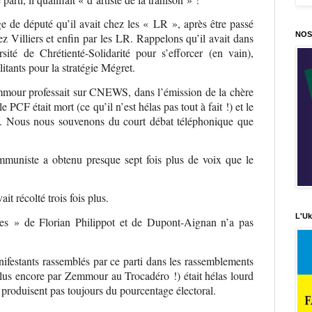
iège de député qu’il avait chez les « LR », après être passé
NOS
z Villiers et enfin par les LR. Rappelons qu’il avait dans
sité de Chrétienté-Solidarité pour s’efforcer (en vain),
itants pour la stratégie Mégret.
mmour professait sur CNEWS, dans l’émission de la chère
 PCF était mort (ce qu’il n’est hélas pas tout à fait !) et le
 Nous nous souvenons du court débat téléphonique que
muniste a obtenu presque sept fois plus de voix que le
it récolté trois fois plus.
L'Uk
otes » de Florian Philippot et de Dupont-Aignan n’a pas
nifestants rassemblés par ce parti dans les rassemblements
 plus encore par Zemmour au Trocadéro !) était hélas lourd
e produisent pas toujours du pourcentage électoral.