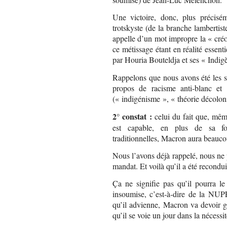
Une victoire, donc, plus précis
trotskyste (de la branche lambertist
appelle d’un mot impropre la « créol
ce métissage étant en réalité essen
par Houria Bouteldja et ses « Indig
Rappelons que nous avons été les s
propos de racisme anti-blanc et 
(« indigénisme », « théorie décolon
2° constat :
celui du fait que, mêm
est capable, en plus de sa fon
traditionnelles, Macron aura beauco
Nous l’avons déjà rappelé, nous ne p
mandat. Et voilà qu’il a été recond
Ça ne signifie pas qu’il pourra le
insoumise, c’est-à-dire de la NUPE
qu’il advienne, Macron va devoir g
qu’il se voie un jour dans la nécess