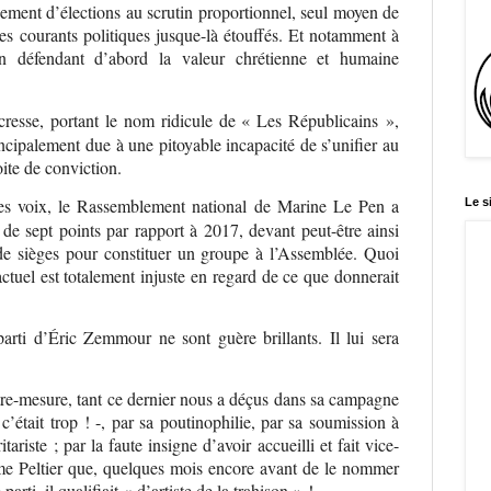
ssement d’élections au scrutin proportionnel, seul moyen de
des courants politiques jusque-là étouffés. Et notamment à
on défendant d’abord la valeur chrétienne et humaine
écresse, portant le nom ridicule de « Les Républicains »,
cipalement due à une pitoyable incapacité de s’unifier au
ite de conviction.
es voix, le Rassemblement national de Marine Le Pen a
Le s
 de sept points par rapport à 2017, devant peut-être ainsi
de sièges pour constituer un groupe à l’Assemblée. Quoi
ctuel est totalement injuste en regard de ce que donnerait
 parti d’Éric Zemmour ne sont guère brillants. Il lui sera
tre-mesure, tant ce dernier nous a déçus dans sa campagne
 c’était trop ! -, par sa poutinophilie, par sa soumission à
ariste ; par la faute insigne d’avoir accueilli et fait vice-
ume Peltier que, quelques mois encore avant de le nommer
parti, il qualifiait « d’artiste de la trahison » !