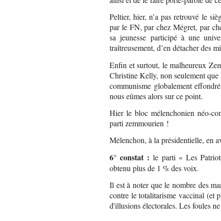
Peltier, hier, n’a pas retrouvé le s
par le FN, par chez Mégret, par che
sa jeunesse participé à une univer
traîtreusement, d’en détacher des mil
Enfin et surtout, le malheureux Ze
Christine Kelly, non seulement que le
communisme globalement effondré.
nous eûmes alors sur ce point.
Hier le bloc mélenchonien néo-com
parti zemmourien !
Mélenchon, à la présidentielle, en ava
6° constat :
le parti « Les Patri
obtenu plus de 1 % des voix.
Il est à noter que le nombre des ma
contre le totalitarisme vaccinal (et
d'illusions électorales. Les foules n