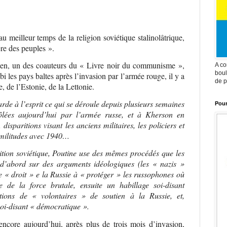
meilleur temps de la religion soviétique stalinolâtrique,
ère des peuples ».
rien, un des coauteurs du « Livre noir du communisme »,
A co
boul
bi les pays baltes après l’invasion par l’armée rouge, il y a
de p
, de l’Estonie, de la Lettonie.
arde à l’esprit ce qui se déroule depuis plusieurs semaines
Pour
ôlées aujourd’hui par l’armée russe, et à Kherson en
, disparitions visant les anciens militaires, les policiers et
 similitudes avec 1940…
ition soviétique, Poutine use des mêmes procédés que les
 d’abord sur des arguments idéologiques (les « nazis »
e « droit » e la Russie à « protéger » les russophones où
ge de la force brutale, ensuite un habillage soi-disant
tions de « volontaires » de soutien à la Russie, et,
 soi-disant « démocratique ».
 encore aujourd’hui, après plus de trois mois d’invasion,