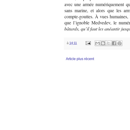
avec une armée numériquement quatr
sans marine, et alors que les ar
compte-gouttes. À vues humaines, l
que l’ignoble Medvedev, le numé
bâtards, qu’il faut les anéantir jusq
à
14:11
Article plus récent