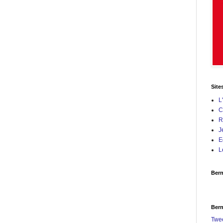
Site
L
C
R
J
E
L
Bern
Bern
Twe