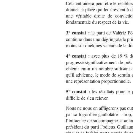
Cela entraînera peut-être le rétabli
donner la place qui leur revient à 
une véritable droite de convicti
fondamentale du respect de la vie.
3° constat :
le parti de Valérie P
continue dans une dégringolade prin
moins sur quelques valeurs de la dro
4° constat :
avec plus de 19 % d
progressé significativement de près
obtenir enfin un nombre suffisant 
qu’il advienne, le mode de scrutin a
une représentation proportionnelle.
5° constat :
les résultats pour le
difficile de s’en relever.
Nous ne nous en affligerons pas ou
par sa logorrhée gaullolâtre – trop,
l’influence de sa compagne si autorit
président du parti l’odieux Guilla
ainsi et de le faire porte-parole de ce 