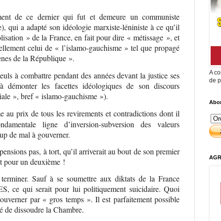
ément de ce dernier qui fut et demeure un communiste
e), qui a adapté son idéologie marxiste-léniniste à ce qu’il
isation » de la France, en fait pour dire « métissage », et
tiellement celui de « l’islamo-gauchisme » tel que propagé
ènes de la République ».
A co
euls à combattre pendant des années devant la justice ses
de p
à démonter les facettes idéologiques de son discours
iale », bref « islamo-gauchisme »).
Abon
e au prix de tous les revirements et contradictions dont il
damentale ligne d’inversion-subversion des valeurs
up de mal à gouverner.
ensions pas, à tort, qu’il arriverait au bout de son premier
AGR
uit pour un deuxième !
 terminer. Sauf à se soumettre aux diktats de la France
S, ce qui serait pour lui politiquement suicidaire. Quoi
ouverner par « gros temps ». Il est parfaitement possible
ité de dissoudre la Chambre.