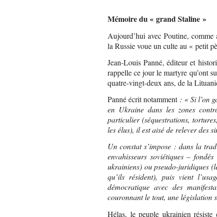
Mémoire du « grand Staline »
Aujourd’hui avec Poutine, comme au 
la Russie voue un culte au « petit p
Jean-Louis Panné, éditeur et histo
rappelle ce jour le martyre qu’ont su
quatre-vingt-deux ans, de la Lituanie
Panné écrit notamment
: « Si l’on g
en Ukraine dans les zones contr
particulier (séquestrations, tortures
les élus), il est aisé de relever des
Un constat s’impose : dans la trad
envahisseurs soviétiques – fondés
ukrainiens) ou pseudo-juridiques (l
qu’ils résident), puis vient l’usa
démocratique avec des manifesta
couronnant le tout, une législation
Hélas, le peuple ukrainien résiste