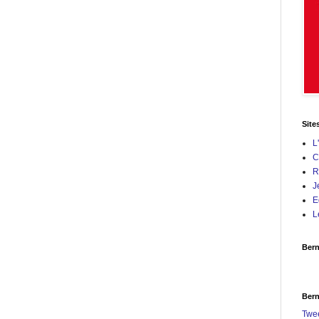
Site
L
C
R
J
E
L
Bern
Bern
Twe