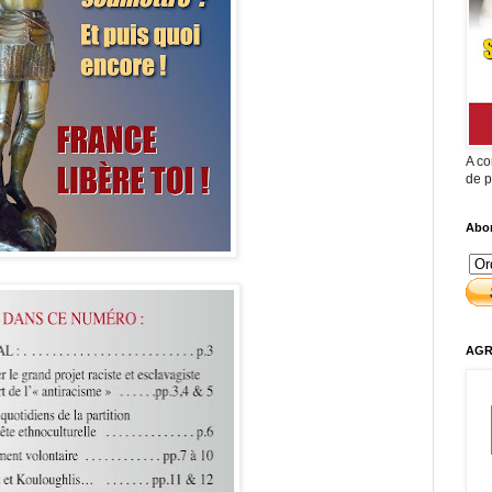
A co
de p
Abon
AGR