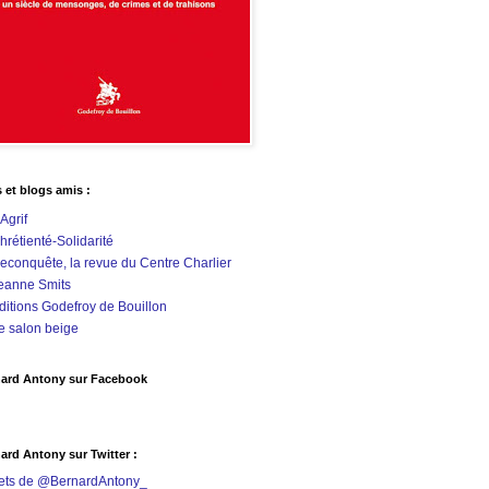
s et blogs amis :
'Agrif
hrétienté-Solidarité
econquête, la revue du Centre Charlier
eanne Smits
ditions Godefroy de Bouillon
e salon beige
ard Antony sur Facebook
ard Antony sur Twitter :
ets de @BernardAntony_