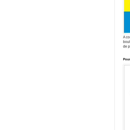
A co
boul
de p
Pour