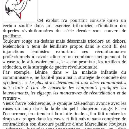
Cet exploit n’a pourtant consisté qu’en un
certain souffle dans un exercice tribunicien d’imitation des
duperies révolutionnaires du siècle dernier sous couvert de
pacifisme.
Toujours rouge au-dedans mais désormais tricolore au dehors,
Mélenchon a tenu de lénifiants propos dans le droit fil des
injonctions léninistes exhortant ses révolutionnaires
professionnels à savoir alterner ou combiner tactiquement la
« ruse », le « louvoiement », le « compromis », les artifices de
séduction, et la stratégie de guerre révolutionnaire.
Par exemple, Lénine, dans « La maladie infantile du
communisme », ne fixait-il pas ainsi la stratégie de conquête des
syndicats : «
Le plus strict dévouement aux idées communistes
doit s’unir à l’art de consentir les compromis pratiques, les
louvoiements, les zigzags, les manœuvres de réconciliation et de
retraite ».
Vieux fauve bolchévique, le cynique Mélenchon avance avec les
ruses du loup dans la fable du petit chaperon rouge. Et en
l’occurrence, en attendant la « lutte finale », il a fait remiser les
drapeaux rouges dans les caves et fait suivre sans complexe de
contradiction son discours pacifiste d’une Marseillaise (toujours