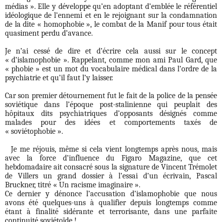
médias ». Elle y développe qu’en adoptant d’emblée le référentiel
idéologique de l’ennemi et en le rejoignant sur la condamnation
de la dite « homophobie », le combat de la Manif pour tous était
quasiment perdu d’avance.
Je n’ai cessé de dire et d’écrire cela aussi sur le concept
« d’islamophobie ». Rappelant, comme mon ami Paul Gard, que
« phobie » est un mot du vocabulaire médical dans l’ordre de la
psychiatrie et qu’il faut l’y laisser.
Car son premier détournement fut le fait de la police de la pensée
soviétique dans l’époque post-stalinienne qui peuplait des
hôpitaux dits psychiatriques d’opposants désignés comme
malades pour des idées et comportements taxés de
« soviétophobie ».
Je me réjouis, même si cela vient longtemps après nous, mais
avec la force d’influence du Figaro Magazine, que cet
hebdomadaire ait consacré sous la signature de Vincent Trémolet
de Villers un grand dossier à l’essai d’un écrivain, Pascal
Bruckner, titré « Un racisme imaginaire ».
Ce dernier y dénonce l’accusation d’islamophobie que nous
avons été quelques-uns à qualifier depuis longtemps comme
étant à finalité sidérante et terrorisante, dans une parfaite
continuité soviétoïde !