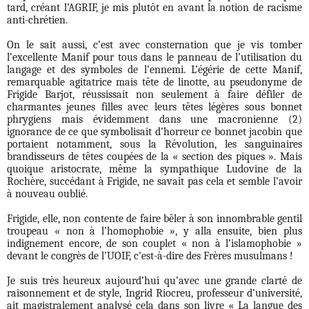
tard, créant l’AGRIF, je mis plutôt en avant la notion de racisme
anti-chrétien.
On le sait aussi, c’est avec consternation que je vis tomber
l’excellente Manif pour tous dans le panneau de l’utilisation du
langage et des symboles de l’ennemi. L’égérie de cette Manif,
remarquable agitatrice mais tête de linotte, au pseudonyme de
Frigide Barjot, réussissait non seulement à faire défiler de
charmantes jeunes filles avec leurs têtes légères sous bonnet
phrygiens mais évidemment dans une macronienne (2)
ignorance de ce que symbolisait d’horreur ce bonnet jacobin que
portaient notamment, sous la Révolution, les sanguinaires
brandisseurs de têtes coupées de la « section des piques ». Mais
quoique aristocrate, même la sympathique Ludovine de la
Rochère, succédant à Frigide, ne savait pas cela et semble l’avoir
à nouveau oublié.
Frigide, elle, non contente de faire bêler à son innombrable gentil
troupeau « non à l’homophobie », y alla ensuite, bien plus
indignement encore, de son couplet « non à l’islamophobie »
devant le congrès de l’UOIF, c’est-à-dire des Frères musulmans !
Je suis très heureux aujourd’hui qu’avec une grande clarté de
raisonnement et de style, Ingrid Riocreu, professeur d’université,
ait magistralement analysé cela dans son livre « La langue des