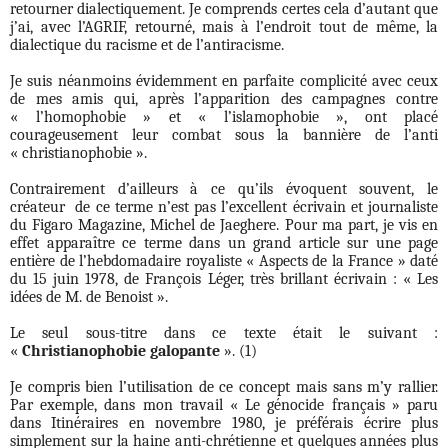
retourner dialectiquement. Je comprends certes cela d’autant que
j’ai, avec l’AGRIF, retourné, mais à l’endroit tout de même, la
dialectique du racisme et de l’antiracisme.
Je suis néanmoins évidemment en parfaite complicité avec ceux
de mes amis qui, après l’apparition des campagnes contre
« l’homophobie » et « l’islamophobie », ont placé
courageusement leur combat sous la bannière de l’anti
« christianophobie ».
Contrairement d’ailleurs à ce qu’ils évoquent souvent, le
créateur
de ce terme n’est pas l’excellent écrivain et journaliste
du Figaro Magazine, Michel de Jaeghere. Pour ma part, je vis en
effet apparaître ce terme dans un grand article sur une page
entière de l’hebdomadaire royaliste « Aspects de la France » daté
du 15 juin 1978, de François Léger, très brillant écrivain : « Les
idées de M. de Benoist ».
Le seul sous-titre dans ce texte était le suivant :
«
Christianophobie galopante
». (1)
Je compris bien l’utilisation de ce concept mais sans m’y rallier.
Par exemple, dans mon travail « Le génocide français » paru
dans Itinéraires en novembre 1980, je préférais écrire plus
simplement sur la haine anti-chrétienne et quelques années plus