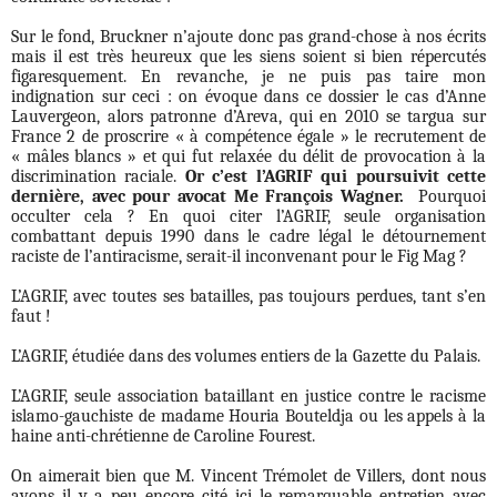
Sur le fond, Bruckner n’ajoute donc pas grand-chose à nos écrits
mais il est très heureux que les siens soient si bien répercutés
figaresquement. En revanche, je ne puis pas taire mon
indignation sur ceci : on évoque dans ce dossier le cas d’Anne
Lauvergeon, alors patronne d’Areva, qui en 2010 se targua sur
France 2 de proscrire « à compétence égale » le recrutement de
« mâles blancs » et qui fut relaxée du délit de provocation à la
discrimination raciale.
Or c’est l’AGRIF qui poursuivit cette
dernière, avec pour avocat Me François Wagner.
Pourquoi
occulter cela ? En quoi citer l’AGRIF, seule organisation
combattant depuis 1990 dans le cadre légal le détournement
raciste de l’antiracisme, serait-il inconvenant pour le Fig Mag ?
L’AGRIF, avec toutes ses batailles, pas toujours perdues, tant s’en
faut !
L’AGRIF, étudiée dans des volumes entiers de la Gazette du Palais.
L’AGRIF, seule association bataillant en justice contre le racisme
islamo-gauchiste de madame Houria Bouteldja ou les appels à la
haine anti-chrétienne de Caroline Fourest.
On aimerait bien que M. Vincent Trémolet de Villers, dont nous
avons il y a peu encore cité ici le remarquable entretien avec