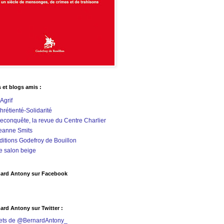
s et blogs amis :
'Agrif
hrétienté-Solidarité
econquête, la revue du Centre Charlier
eanne Smits
ditions Godefroy de Bouillon
e salon beige
ard Antony sur Facebook
ard Antony sur Twitter :
ets de @BernardAntony_