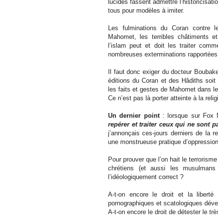
lucides fassent admettre l’historicisat
tous pour modèles à imiter.
Les fulminations du Coran contre l
Mahomet, les terribles châtiments et 
l’islam peut et doit les traiter comm
nombreuses exterminations rapportées 
Il faut donc exiger du docteur Boubak
éditions du Coran et des Hâdiths soit
les faits et gestes de Mahomet dans l
Ce n’est pas là porter atteinte à la reli
Un dernier point
: lorsque sur Fox 
repérer et traiter ceux qui ne sont p
j’annonçais ces-jours derniers de la r
une monstrueuse pratique d’oppression 
Pour prouver que l’on hait le terrorisme
chrétiens (et aussi les musulmans 
l’idéologiquement correct ?
A-t-on encore le droit et la liber
pornographiques et scatologiques déve
A-t-on encore le droit de détester le tr