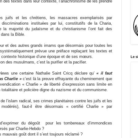
ion des textes dans leur contexte, l’anachronisme de les prendre
es juifs et les chrétiens, les massacres exemplarisés par
discriminations instituées par lui, constitutifs de la Charia,
e la majorité du judaïsme et du christianisme l’ont fait des
dans la Bible.
eur et des autres grands imams que désormais pour toutes les
 systématiquement prévue une préface replaçant les textes et
e contexte historique d’une époque et de ses mœurs.
Le s
gion des musulmans, c’est la purifier et la pacifier.
News une certaine Nathalie Saint Cricq déclare qu’
« il faut
as Charlie »
c’est là la preuve effrayante du cheminement que
evendication « Charlie » de liberté d’expression sans limite en
totalitaire et policière digne du nazisme et du communisme.
 de l’islam radical, ses crimes planétaires contre les juifs et les
modérés), faut-il être désormais « certifié Charlie » par
té d’exprimer du dégoût pour les tombereaux d’immondices
rsés par Charlie-Hebdo ?
ès mauvais goût dont il s’est toujours réclamé ?