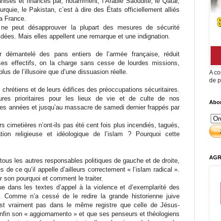
anisés et financés par, notamment, l’Arabie Saoudite, le Qatar,
urquie, le Pakistan, c’est à dire des États officiellement alliés
la France.
ne peut désapprouver la plupart des mesures de sécurité
idées. Mais elles appellent une remarque et une indignation.
 démantelé des pans entiers de l’armée française, réduit
es effectifs, on la charge sans cesse de lourdes missions,
lus de l’illusoire que d’une dissuasion réelle.
A co
de p
s chrétiens et de leurs édifices des préoccupations sécuritaires.
s prioritaires pour les lieux de vie et de culte de nos
Abon
 des années et jusqu’au massacre de samedi dernier frappés par
rs cimetières n’ont-ils pas été cent fois plus incendiés, tagués,
tion religieuse et idéologique de l’islam ? Pourquoi cette
AGR
tous les autres responsables politiques de gauche et de droite,
de ce qu’il appelle d’ailleurs correctement « l’islam radical ».
sir son pourquoi et comment le traiter.
ue dans les textes d’appel à la violence et d’exemplarité des
. Comme n’a cessé de le redire la grande historienne juive
est vraiment pas dans le même registre que celle de Jésus-
 enfin son « aggiornamento » et que ses penseurs et théologiens