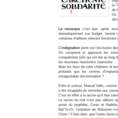
org
la T
de 
On 
déc
La remarque
c’est que, après avoir
dramatiquement son budget, laminé s
certaines d’ailleurs relevant forcément p
L’indignation
porte sur l’exclusion de
On comprend et approuve les mesure
compatriotes juifs qui ont été au long
les nouveaux hashishins islamistes.
Mais les lieux de culte chrétiens et leu
profanés que les centres d’implanta
insupportable discrimination ?
Enfin et surtout, Manuel Valls, comme 
a été incapable de remonter aux causes 
C’est en effet à la racine qu’il faut sai
La racine du mal n’est pas ailleurs q
actes du prophète, Coran et Hadiths
Bat’Ye-Or, l’imitation de Mahomet n’
Christ ! Il faut donc que l’islam fasse