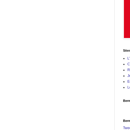
Site
L
C
R
J
E
L
Bern
Bern
Twe