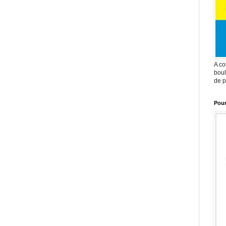
A co
boul
de p
Pour