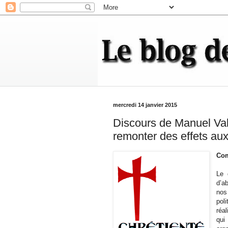
mercredi 14 janvier 2015
Discours de Manuel Vall
remonter des effets au
Co
Le 
d’a
nos
pol
réa
qui