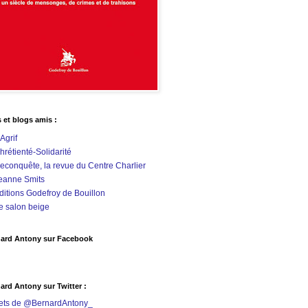
s et blogs amis :
'Agrif
hrétienté-Solidarité
econquête, la revue du Centre Charlier
eanne Smits
ditions Godefroy de Bouillon
e salon beige
ard Antony sur Facebook
ard Antony sur Twitter :
ets de @BernardAntony_