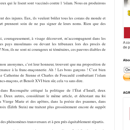
ceux qui le lisent sont vaccinés contre l ‘islam. Nous en produirons
ent des injures. Eux, ils veulent brûler tous les corans du monde et
art prennent soin de ne pas signer de leurs noms. Rien que des
ui, courageusement, à visage découvert, m’accompagnent dans les
A co
des pays musulmans ou devant les tribunaux lors des procès de
de p
 Non, ils ne sont ni courageux ni téméraires, ces pauvres diables de
Abon
is non anonymes, c’est leur honneur, trouvent que ma proposition de
tenance à la franc-maçonnerie. Ah ! Les bons garçons ! C’est bien
nte Catherine de Sienne et Charles de Foucauld combattant l’islam
ncs-maçons, et Benoît XVI bien sûr, cela va sans dire.
 dans Reconquête critiqué la politique de l’État d’Israël, deux
AGR
te. Deux autres, considérant le même article, et détestant ma foi
la Vierge Marie
et des apôtres, dans la poésie des psaumes, dans
roix
(Édith Stein) me traitent plus grossièrement encore de suppôt
 des phénomènes transversaux et à peu près équitablement répartis.