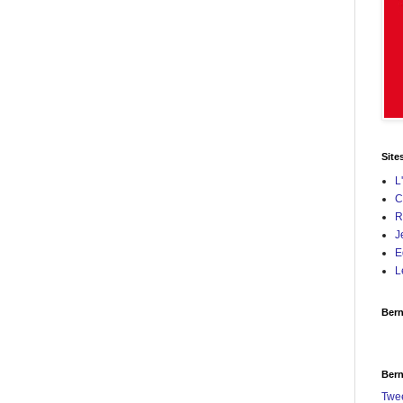
Site
L
C
R
J
E
L
Bern
Bern
Twe