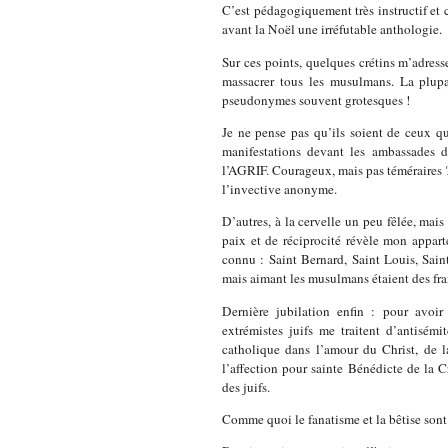
C’est pédagogiquement très instructif et 
avant
la Noël
une irréfutable anthologie.
Sur ces points, quelques crétins m’adress
massacrer tous les musulmans. La plup
pseudonymes souvent grotesques !
Je ne pense pas qu’ils soient de ceux q
manifestations devant les ambassades 
l’AGRIF. Courageux, mais pas téméraires ?
l’invective anonyme.
D’autres, à la cervelle un peu fêlée, ma
paix et de réciprocité révèle mon appar
connu : Saint Bernard, Saint Louis, Sai
mais aimant les musulmans étaient des fra
Dernière jubilation enfin : pour avoir
extrémistes juifs me traitent d’antisémi
catholique dans l’amour du Christ, de
l’affection pour sainte Bénédicte de
la C
des juifs.
Comme quoi le fanatisme et la bêtise sont