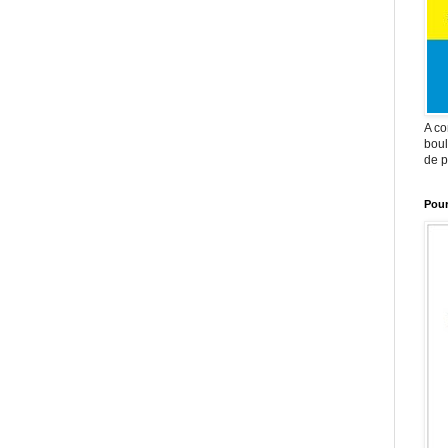
A co
boul
de p
Pour