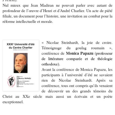
Nul mieux que Jean Madiran ne pouvait parler avec autant de
profondeur de l’œuvre d’Henri et d’André Charlier. Un acte de piété
filiale, un document pour l’histoire, une invitation au combat pour la
réforme intellectuelle et morale.
« Nicolae Steinhardt, la joie de croire.
Témoignage du goulag roumain »,
Monica Papazu
conférence de
(
professeur
de littérature comparée et de théologie
orthodoxe)
.
Avant la conférence de Monica Papazu, les
participants à l’université d’été ne savaient
rien de Nicolae Steinhardt. Après sa
conférence, tous ont compris qu’ils venaient
de découvrir un des grands témoins du
Christ au XXe siècle mais aussi un écrivain et un poète
exceptionnel.