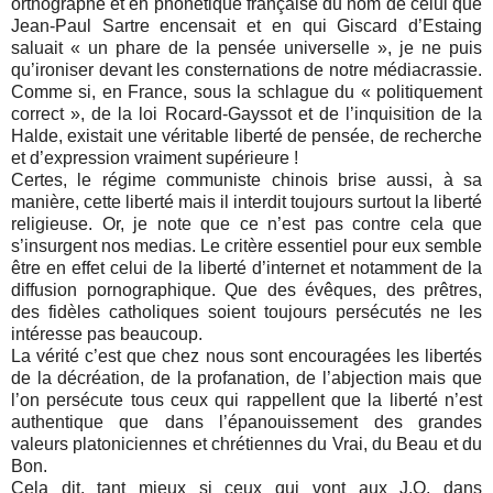
orthographe et en phonétique française du nom de celui que
Jean-Paul Sartre encensait et en qui Giscard d’Estaing
saluait « un phare de la pensée universelle », je ne puis
qu’ironiser devant les consternations de notre médiacrassie.
Comme si, en France, sous la schlague du « politiquement
correct », de la loi Rocard-Gayssot et de l’inquisition de la
Halde, existait une véritable liberté de pensée, de recherche
et d’expression vraiment supérieure !
Certes, le régime communiste chinois brise aussi, à sa
manière, cette liberté mais il interdit toujours surtout la liberté
religieuse. Or, je note que ce n’est pas contre cela que
s’insurgent nos medias. Le critère essentiel pour eux semble
être en effet celui de la liberté d’internet et notamment de la
diffusion pornographique. Que des évêques, des prêtres,
des fidèles catholiques soient toujours persécutés ne les
intéresse pas beaucoup.
La vérité c’est que chez nous sont encouragées les libertés
de la décréation, de la profanation, de l’abjection mais que
l’on persécute tous ceux qui rappellent que la liberté n’est
authentique que dans l’épanouissement des grandes
valeurs platoniciennes et chrétiennes du Vrai, du Beau et du
Bon.
Cela dit, tant mieux si ceux qui vont aux J.O. dans