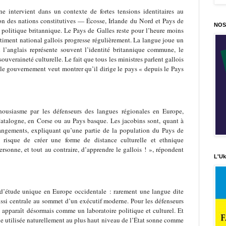
 intervient dans un contexte de fortes tensions identitaires au
on des nations constitutives — Écosse, Irlande du Nord et Pays de
NOS
politique britannique. Le Pays de Galles reste pour l’heure moins
ntiment national gallois progresse régulièrement. La langue joue un
ù l’anglais représente souvent l’identité britannique commune, le
ouveraineté culturelle. Le fait que tous les ministres parlent gallois
 le gouvernement veut montrer qu’il dirige le pays « depuis le Pays
thousiasme par les défenseurs des langues régionales en Europe,
talogne, en Corse ou au Pays basque. Les jacobins sont, quant à
angements, expliquant qu’une partie de la population du Pays de
i risque de créer une forme de distance culturelle et ethnique
ersonne, et tout au contraire, d’apprendre le gallois ! », répondent
L'Uk
d’étude unique en Europe occidentale : rarement une langue dite
ssi centrale au sommet d’un exécutif moderne. Pour les défenseurs
s apparaît désormais comme un laboratoire politique et culturel. Et
ue utilisée naturellement au plus haut niveau de l’État sonne comme