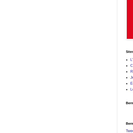
Site
L
C
R
J
E
L
Bern
Bern
Twe