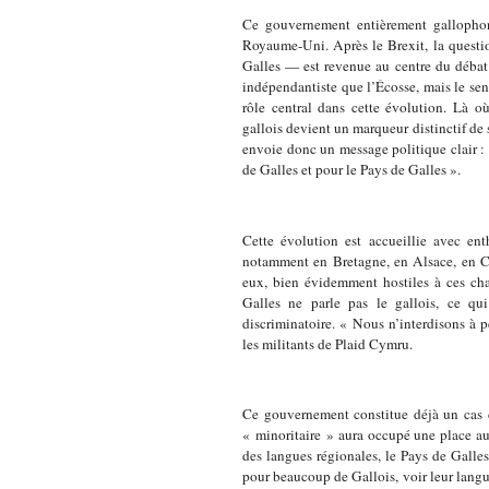
Ce gouvernement entièrement gallophone
Royaume-Uni. Après le Brexit, la questi
Galles — est revenue au centre du débat 
indépendantiste que l’Écosse, mais le se
rôle central dans cette évolution. Là o
gallois devient un marqueur distinctif de s
envoie donc un message politique clair :
de Galles et pour le Pays de Galles ».
Cette évolution est accueillie avec en
notamment en Bretagne, en Alsace, en Ca
eux, bien évidemment hostiles à ces ch
Galles ne parle pas le gallois, ce qu
discriminatoire. « Nous n’interdisons à p
les militants de Plaid Cymru.
Ce gouvernement constitue déjà un cas 
« minoritaire » aura occupé une place au
des langues régionales, le Pays de Galle
pour beaucoup de Gallois, voir leur lang