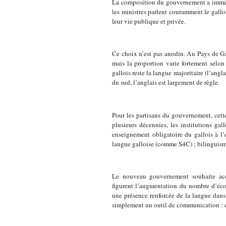
La composition du gouvernement a immédia
les ministres parlent couramment le galloi
leur vie publique et privée.
Ce choix n’est pas anodin. Au Pays de Ga
mais la proportion varie fortement selon 
gallois reste la langue majoritaire (l’angl
du sud, l’anglais est largement de règle.
Pour les partisans du gouvernement, cette
plusieurs décennies, les institutions gal
enseignement obligatoire du gallois à l
langue galloise (comme S4C) ; bilinguism
Le nouveau gouvernement souhaite accé
figurent l’augmentation du nombre d’écol
une présence renforcée de la langue dans
simplement un outil de communication : el