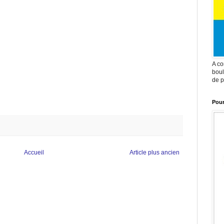
A co
boul
de p
Pour
Accueil
Article plus ancien