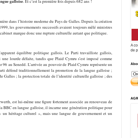
angue galloise
. Et c’est la première fois depuis 682 ans !
emière dans l’histoire moderne du Pays de Galles. Depuis la création
999, les gouvernements successifs avaient toujours mêlé ministres
abinet marque donc une rupture culturelle autant que politique.
A co
de p
pparent équilibre politique gallois. Le Parti travailliste gallois,
i une lourde défaite, tandis que Plaid Cymru s’est imposé comme
sur 96 au Senedd. L’arrivée au pouvoir de Plaid Cymru représente un
Abon
ti défend traditionnellement la promotion de la langue galloise ;
Galles ; la protection totale de l’identité culturelle galloise ; des
AGR
werth, est lui-même une figure fortement associée au renouveau de
 la BBC en langue galloise, il incarne une génération politique pour
t « un héritage culturel », mais une langue de gouvernement et un