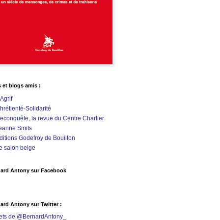
s et blogs amis :
'Agrif
hrétienté-Solidarité
econquête, la revue du Centre Charlier
eanne Smits
ditions Godefroy de Bouillon
e salon beige
ard Antony sur Facebook
ard Antony sur Twitter :
ets de @BernardAntony_