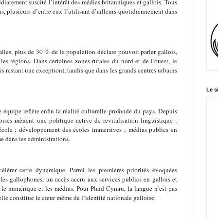
tement suscité l’intérêt des médias britanniques et gallois. Tous
s, plusieurs d’entre eux l’utilisant d’ailleurs quotidiennement dans
lles, plus de 30 % de la population déclare pouvoir parler gallois,
les régions. Dans certaines zones rurales du nord et de l’ouest, le
ais restant une exception), tandis que dans les grands centres urbains
Le s
 équipe reflète enfin la réalité culturelle profonde du pays. Depuis
loises mènent une politique active de revitalisation linguistique :
’école ; développement des écoles immersives ; médias publics en
e dans les administrations.
lérer cette dynamique. Parmi les premières priorités évoquées
es gallophones, un accès accru aux services publics en gallois et
 le numérique et les médias. Pour Plaid Cymru, la langue n’est pas
le constitue le cœur même de l’identité nationale galloise.