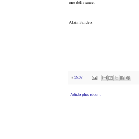
une délivrance.
Alain Sanders
à
15:37
Article plus récent