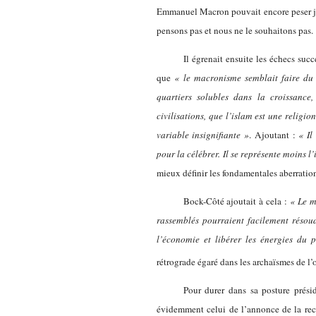
Emmanuel Macron pouvait encore peser jus
pensons pas et nous ne le souhaitons pas.
Il égrenait ensuite les échecs suc
que
« le macronisme semblait faire du 
quartiers solubles dans la croissance,
civilisations, que l’islam est une relig
variable insignifiante »
. Ajoutant :
« Il
pour la célébrer. Il se représente moins
mieux définir les fondamentales aberratio
Bock-Côté ajoutait à cela :
« Le m
rassemblés pourraient facilement résoud
l’économie et libérer les énergies du 
rétrograde égaré dans les archaïsmes de 
Pour durer dans sa posture prési
évidemment celui de l’annonce de la rec