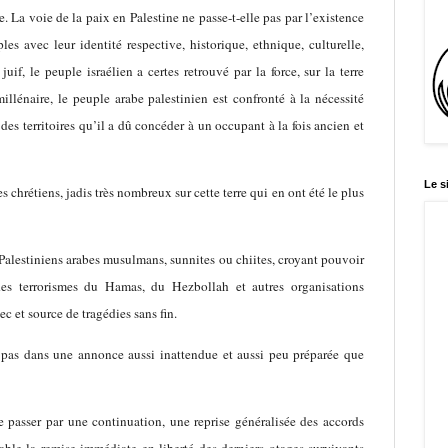
e. La voie de la paix en Palestine ne passe-t-elle pas par l’existence
es avec leur identité respective, historique, ethnique, culturelle,
juif, le peuple israélien a certes retrouvé par la force, sur la terre
illénaire, le peuple arabe palestinien est confronté à la nécessité
des territoires qu’il a dû concéder à un occupant à la fois ancien et
Le s
 chrétiens, jadis très nombreux sur cette terre qui en ont été le plus
s Palestiniens arabes musulmans, sunnites ou chiites, croyant pouvoir
des terrorismes du Hamas, du Hezbollah et autres organisations
ec et source de tragédies sans fin.
t pas dans une annonce aussi inattendue et aussi peu préparée que
 passer par une continuation, une reprise généralisée des accords
able la remise immédiate en liberté des derniers otages survivants