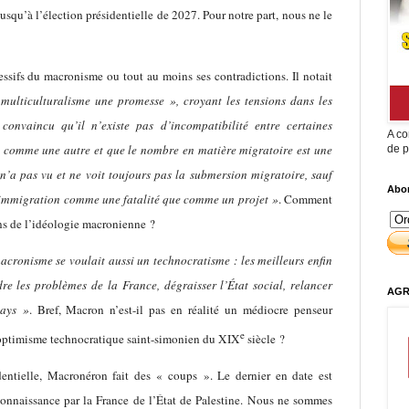
qu’à l’élection présidentielle de 2027. Pour notre part, nous ne le
cessifs du macronisme ou tout au moins ses contradictions. Il notait
multiculturalisme une promesse », croyant les tensions dans les
 convaincu qu’il n’existe pas d’incompatibilité entre certaines
A co
ion comme une autre et que le nombre en matière migratoire est une
de p
 n’a pas vu et ne voit toujours pas la submersion migratoire, sauf
Abon
 l’immigration comme une fatalité que comme un projet »
. Comment
ns de l’idéologie macronienne ?
acronisme se voulait aussi un technocratisme : les meilleurs enfin
re les problèmes de la France, dégraisser l’État social, relancer
AGR
pays »
. Bref, Macron n’est-il pas en réalité un médiocre penseur
e
l’optimisme technocratique saint-simonien du XIX
siècle ?
dentielle, Macronéron fait des « coups ». Le dernier en date est
onnaissance par la France de l’État de Palestine. Nous ne sommes