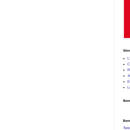
Site
L
C
R
J
E
L
Bern
Bern
Twe