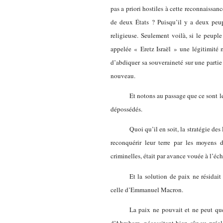
pas a priori hostiles à cette reconnaissanc
de deux États ? Puisqu’il y a deux peupl
religieuse. Seulement voilà, si le peuple 
appelée « Eretz Israël » une légitimité m
d’abdiquer sa souveraineté sur une partie 
nouveau.
Et notons au passage que ce sont les
dépossédés.
Quoi qu’il en soit, la stratégie de
reconquérir leur terre par les moyens 
criminelles, était par avance vouée à l’éch
Et la solution de paix ne résidai
celle d’Emmanuel Macron.
La paix ne pouvait et ne peut que
d’Abraham, nécessitant bien sûr au préal