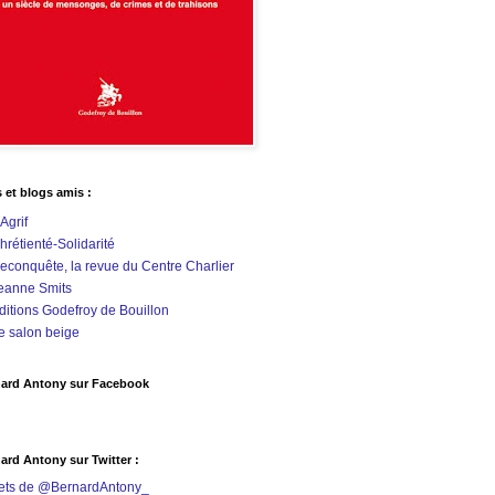
s et blogs amis :
'Agrif
hrétienté-Solidarité
econquête, la revue du Centre Charlier
eanne Smits
ditions Godefroy de Bouillon
e salon beige
ard Antony sur Facebook
ard Antony sur Twitter :
ets de @BernardAntony_