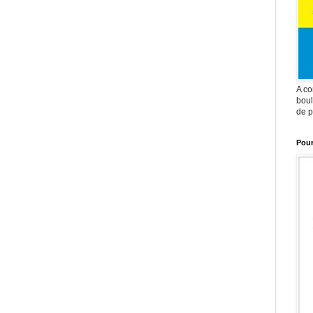
A co
boul
de p
Pour