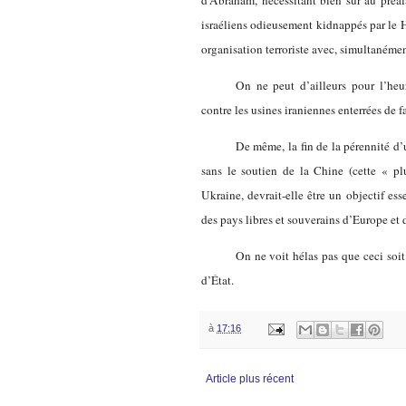
israéliens odieusement kidnappés par le H
organisation terroriste avec, simultanémen
On ne peut d’ailleurs pour l’heur
contre les usines iraniennes enterrées de f
De même, la fin de la pérennité d’
sans le soutien de la Chine (cette « pl
Ukraine, devrait-elle être un objectif ess
des pays libres et souverains d’Europe et
On ne voit hélas pas que ceci soit
d’État.
à
17:16
Article plus récent