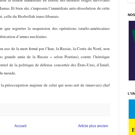
amas. Et bien sûr, s’imposera l’immédiate auto-dissolution de cette
NOS
t, celle du Hezbollah irano-libanais.
e que regretter la suspension des opérations israélo-américaines
abrication d’armes nucléaires.
un axe de la mort formé par l’Iran, la Russie, la Corée du Nord, non
us grande amie de la Russie » selon Poutine), contre l’héroïque
entiel de la politique de défense concertée des États-Unis, d’Israël,
 du monde.
 la préoccupation majeure de celui qui nous sert de (mauvais) chef
L'Uk
Accueil
Article plus ancien