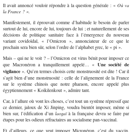
Il avait annoncé vouloir répondre à la question générale : «
Où va
la France ? ».
Manifestement, il éprouvait comme d’habitude le besoin de parler
surtout de lui, encore de lui, toujours de lui ; et naturellement de ses
décisions de politique sanitaire face à l’émergence du nouveau
variant covidoïdal, « l’Omicron », annonciateur de ce que le
prochain sera bien sûr, selon l’ordre de l’alphabet grec, le « pi ».
Mais – qui ne le voit ? – l’Omicron est virus bénit pour imposer ce
Une société de
que Macronéron a tranquillement appelé… «
vigilance
». Qu’en termes choisis cette monstruosité est dite ! Car il
s’agit bien d’une monstruosité : celle de l’alignement de la France
sur le système chinois que notre pharaon, encore appelé plus
égyptiennement « Koikilenkout », admire tant.
Car, à l’allure où vont les choses, c’est tout un système répressif que
ce dernier, jaloux de Xi Jinping, voudra bientôt imposer, même si
bien sur, l’édification d’un
laogaï
à la française devra se faire par
étapes pour les odieux réfractaires au socialisme pan-vaccinal.
Et d’ailleurs, ce que veut imposer Micronéron, c’est du vaccin,