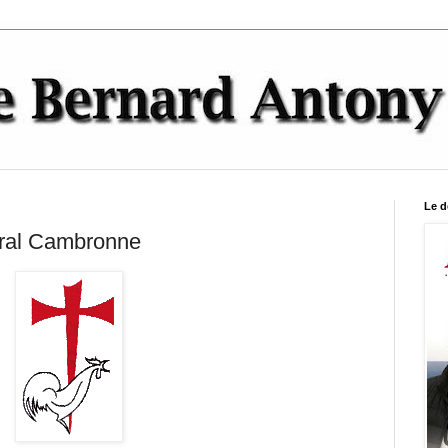
Le d
éral Cambronne