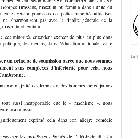
mmes, chacun selon notre sexe, complémentaire du sexe
 Georges Brassens, masculin ou féminin dans l’unité du
cune aversion pour ceux des petites minorités affectives
és ne s’harmonisent pas avec la finalité générale de la
 masculin et féminin.
ue ces minorités entendent exercer de plus en plus dans
a politique, des medias, dans l’éducation nationale, voire
Le s
ser un principe de soumission parce que nous sommes
ment sans complexes d’infériorité pour cela, nous
l Cambronne.
l’immense majorité des femmes et des hommes, noirs, jaunes
e tout aussi insupportable que le « machisme », nous
yeuse insoumission.
nifiquement exprimé cela dans son allègre comédie
specter les prosélytes déjantés de l’idéologie dite du