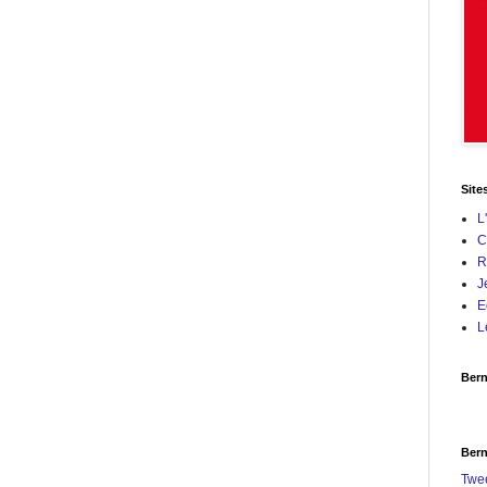
Site
L
C
R
J
E
L
Bern
Bern
Twe