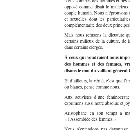
Nous sommes des hommes et des fe
opposé comme disait le malicieux
couple humain. Nous n’éprouvons au
et sexuelles dont les particularit
complémentarité des deux principes,
Mais nous refusons la dictature q
certains milieux de la culture, de l
dans certains clergés.
À ceux qui voudraient nous impo
des hommes et des femmes, vrai
disons le mot du vaillant généra
Et d’ailleurs, la vérité, c’est que 
ou blancs, pense comme nous.
Aux activistes d’une féminocrati
exprimons aussi notre absolue et jo
Aristophane en son temps a mag
« l’Assemblée des femmes ».
Nous n’entendons pas davantage re