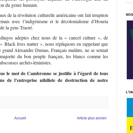
tion du genre humain.
ux de la révolution culturelle américaine ont fait irruption
NOS
rmais avec l’indigénisme et le décolonialisme d’Houria
de la gens Traoré.
 dingos adeptes chez nous de la « cancel culture », de
 « Black lives matter », nous répliquons en rappelant que
 grand Alexandre Dumas, Français mulâtre, ne se sentait
 majorité du bon peuple français, les blancs comme les
 absconses archéo-léninistes.
que le mot de Cambronne se justifie à l’égard de tous
s de l’entreprise nihiliste de destruction de notre
L'Uk
Accueil
Article plus ancien