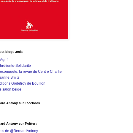
s et blogs amis :
'Agrif
hrétienté-Solidarité
econquête, la revue du Centre Charlier
eanne Smits
ditions Godefroy de Bouillon
e salon beige
ard Antony sur Facebook
ard Antony sur Twitter :
ets de @BernardAntony_