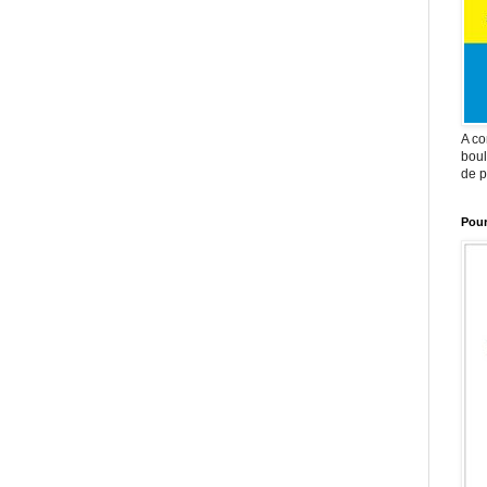
A co
boul
de p
Pour