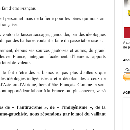
fait d’être Français !
il personnel mais de la fierté pour les pères qui nous ont
 française.
ouloir la laisser saccager, génocider, par des idéologues
dit par des barbares voulant « faire du passé table rase ».
A co
de p
ement, depuis ses sources gauloises et autres, du grand
leuve France, intégrant facilement d’heureux apports
Abon
foi et de valeurs.
le fait d’être des « blancs », pas plus d’ailleurs que
 des idéologies indigénistes » et « décoloniales » ceux de
d’Asie ou d’Afrique, fiers d’être Français. Comme le sont
ont apporté leur labeur à la France ou, plus encore, versé
AGR
es de « l’antiracisme », de « l’indigénisme », de la
islamo-gauchiste, nous répondons par le mot du vaillant