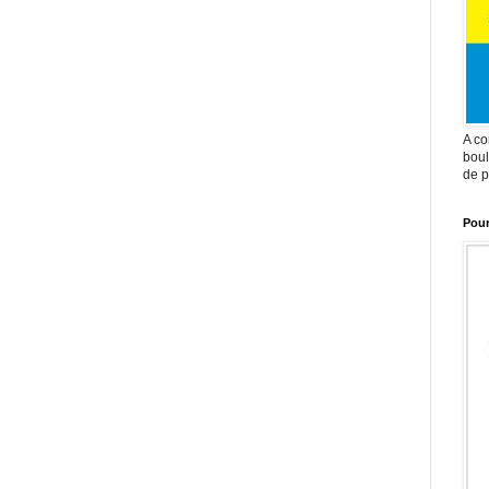
A co
boul
de p
Pour