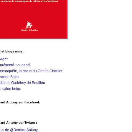
s et blogs amis :
'Agrif
hrétienté-Solidarité
econquête, la revue du Centre Charlier
eanne Smits
ditions Godefroy de Bouillon
e salon beige
ard Antony sur Facebook
ard Antony sur Twitter :
ets de @BernardAntony_