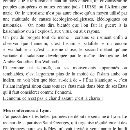
comme si le « terrorisme » était un pays ennemi, un envahisseur de
peuples européens et autres comme jadis l’URSS ou l’Allemagne
nazie. Or, le terrorisme n’est pas autre chose qu’un moyen utilisé par
une multitude de causes idéologico-religieuses, idéologiques ou
nationales. On nous dira bientôt que l’on fait la guerre à la
kalachnikov ou à l’explosif, aux virus, ou aux rayons.
Un peu de progrès tout de même : certains se risquent enfin à
observer que l’ennemi, c’est l’islam « salafiste » ou encore
« wahhabite » (c’est la même chose, le second n’étant qu’une
variante du salafisme développée par le maître idéologique del
Arabie Saoudite, Ibn Wahhad).
Et comme cet islam-là, ou ses mouvements apparentés ou
semblables, c’est largement plus de la moitié de l’islam arabe ou
indien, on voit bien que bien au-delà de « l’État islamique », c’est
l’islam intégral sinon dans tous ses états mais dans bien de ses États
qu’il faut considérer comme l’ennemi.
L’ennemi, ce n’est pas le char d’assaut, c’est la charia !
Mes conférences à Lyon.
J’ai passé deux très belles journées de début de semaine à Lyon. Le
recteur de la paroisse Saint-Georges, qui organise régulièrement des
conférences pour ses fidèles, m’avait invité à venir parler le lundi