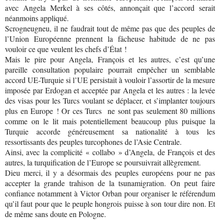
avec Angela Merkel à ses côtés, annonçait que l’accord serait
néanmoins appliqué.
Scrogneugneu, il ne faudrait tout de même pas que des peuples de
l’Union Européenne prennent la fâcheuse habitude de ne pas
vouloir ce que veulent les chefs d’État !
Mais le pire pour Angela, François et les autres, c’est qu’une
pareille consultation populaire pourrait empêcher un semblable
accord UE-Turquie si l’UE persistait à vouloir l’assortir de la mesure
imposée par Erdogan et acceptée par Angela et les autres : la levée
des visas pour les Turcs voulant se déplacer, et s’implanter toujours
plus en Europe ! Or ces Turcs ne sont pas seulement 80 millions
comme on le lit mais potentiellement beaucoup plus puisque la
Turquie accorde généreusement sa nationalité à tous les
ressortissants des peuples turcophones de l’Asie Centrale.
Ainsi, avec la complicité « collabo » d’Angela, de François et des
autres, la turquification de l’Europe se poursuivrait allègrement.
Dieu merci, il y a désormais des peuples européens pour ne pas
accepter la grande trahison de la tsunamigration. On peut faire
confiance notamment à Victor Orban pour organiser le référendum
qu’il faut pour que le peuple hongrois puisse à son tour dire non. Et
de même sans doute en Pologne.