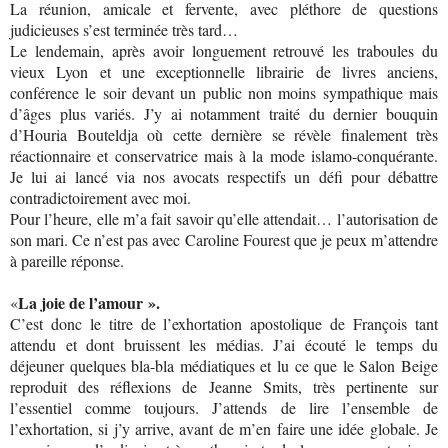
La réunion, amicale et fervente, avec pléthore de questions
judicieuses s’est terminée très tard…
Le lendemain, après avoir longuement retrouvé les traboules du
vieux Lyon et une exceptionnelle librairie de livres anciens,
conférence le soir devant un public non moins sympathique mais
d’âges plus variés. J’y ai notamment traité du dernier bouquin
d’Houria Bouteldja où cette dernière se révèle finalement très
réactionnaire et conservatrice mais à la mode islamo-conquérante.
Je lui ai lancé via nos avocats respectifs un défi pour débattre
contradictoirement avec moi.
Pour l’heure, elle m’a fait savoir qu’elle attendait… l’autorisation de
son mari. Ce n’est pas avec Caroline Fourest que je peux m’attendre
à pareille réponse.
La joie de l’amour ».
«
C’est donc le titre de l’exhortation apostolique de François tant
attendu et dont bruissent les médias. J’ai écouté le temps du
déjeuner quelques bla-bla médiatiques et lu ce que le Salon Beige
reproduit des réflexions de Jeanne Smits, très pertinente sur
l’essentiel comme toujours. J’attends de lire l’ensemble de
l’exhortation, si j’y arrive, avant de m’en faire une idée globale. Je