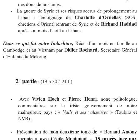
des dons de nos amis.
-
La guerre de Syrie et ses risques accrus de prolongement au
Charlotte d'Ornellas
Liban : témoignage de
(SOS-
Richard Haddad
chrétiens d'Orient) rentrant de Syrie et de
après son mois d’août au Liban.
,
Dans ce qui fut notre Indochine
Récit d’un mois en famille au
idier Rochard,
Cambodge et au Vietnam par D
Secrétaire Général
d’Enfants du Mékong.
2° partie
: (19 h 30 à 21 h)
Vivien Hoch
Pierre Henri
-
Avec
et
, notre politologue,
commentaires sur le triste gouvernement de notre
malheureux pays : «
Valls et ses vallseuses
» (Taubira et
NVB).
-
Présentation de mon deuxième tome de « Bernard Antony
15 procès face aux
raconte » avec Cécile Montmirail «