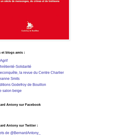
s et blogs amis :
'Agrif
hrétienté-Solidarité
econquête, la revue du Centre Charlier
eanne Smits
ditions Godefroy de Bouillon
e salon beige
ard Antony sur Facebook
ard Antony sur Twitter :
ets de @BernardAntony_