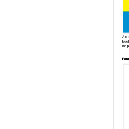
A co
boul
de p
Pour