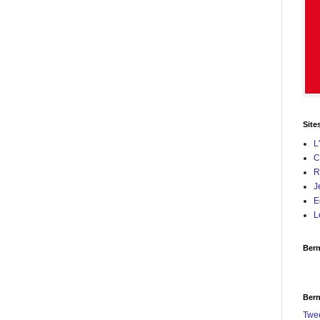
Site
L
C
R
J
E
L
Bern
Bern
Twe