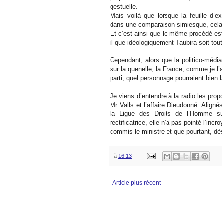
gestuelle.
Mais voilà que lorsque la feuille d
dans une comparaison simiesque, cela 
Et c’est ainsi que le même procédé es
il que idéologiquement Taubira soit tou
Cependant, alors que la politico-médi
sur la quenelle, la France, comme je l’a
parti, quel personnage pourraient bien la
Je viens d’entendre à la radio les pro
Mr Valls et l’affaire Dieudonné. Aligné
la Ligue des Droits de l’Homme sur
rectificatrice, elle n’a pas pointé l’inc
commis le ministre et que pourtant, dè
à
16:13
Article plus récent