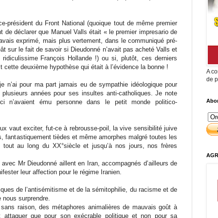
.
ce-président du Front National (quoique tout de même premier
nt de déclarer que Manuel Valls était « le premier impresario de
j’avais exprimé, mais plus vertement, dans le communiqué pré-
eât sur le fait de savoir si Dieudonné n’avait pas acheté Valls et
 ridiculissime François Hollande !) ou si, plutôt, ces derniers
t cette deuxième hypothèse qui était à l’évidence la bonne !
A co
de p
je n’ai pour ma part jamais eu de sympathie idéologique pour
a plusieurs années pour ses insultes anti-catholiques. Je note
Abon
ci n’avaient ému personne dans le petit monde politico-
ux vaut exciter, fut-ce à rebrousse-poil, la vive sensibilité juive
s, fantastiquement tièdes et même amorphes malgré toutes les
, tout au long du XX°siècle et jusqu’à nos jours, nos frères
AGR
s avec Mr Dieudonné aillent en Iran, accompagnés d’ailleurs de
fester leur affection pour le régime Iranien.
tiques de l’antisémitisme et de la sémitophilie, du racisme et de
de nous surprendre.
on sans raison, des métaphores animalières de mauvais goût à
 attaquer que pour son exécrable politique et non pour sa