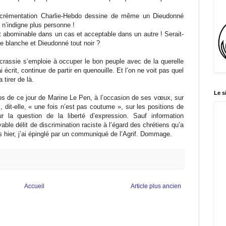
’excrémentation Charlie-Hebdo dessine de même un Dieudonné
n’indigne plus personne !
t abominable dans un cas et acceptable dans un autre ! Serait-
te blanche et Dieudonné tout noir ?
acrassie s’emploie à occuper le bon peuple avec de la querelle
i écrit, continue de partir en quenouille. Et l’on ne voit pas quel
 tirer de là.
Le s
pos de ce jour de Marine Le Pen, à l’occasion de ses vœux, sur
s, dit-elle, « une fois n’est pas coutume », sur les positions de
 la question de la liberté d’expression. Sauf information
royable délit de discrimination raciste à l’égard des chrétiens qu’a
s hier, j’ai épinglé par un communiqué de l’Agrif. Dommage.
Accueil
Article plus ancien