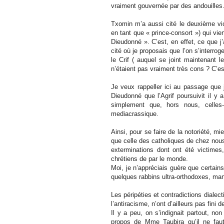
vraiment gouvernée par des andouilles
Txomin m’a aussi cité le deuxième vi
en tant que « prince-consort ») qui vie
Dieudonné ». C’est, en effet, ce que 
cité où je proposais que l’on s’interrog
le Crif ( auquel se joint maintenant le
n’étaient pas vraiment très cons ? C’es
Je veux rappeller ici au passage que 
Dieudonné que l’Agrif poursuivit il y 
simplement que, hors nous, celles-
mediacrassique.
Ainsi, pour se faire de la notoriété, mie
que celle des catholiques de chez nou
exterminations dont ont été victimes
chrétiens de par le monde.
Moi, je n’appréciais guère que certain
quelques rabbins ultra-orthodoxes, mani
Les péripéties et contradictions dialec
l’antiracisme, n’ont d’ailleurs pas fini 
Il y a peu, on s’indignait partout, n
propos de Mme Taubira qu’il ne faut