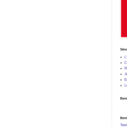
Site
L
C
R
J
E
L
Bern
Bern
Twe