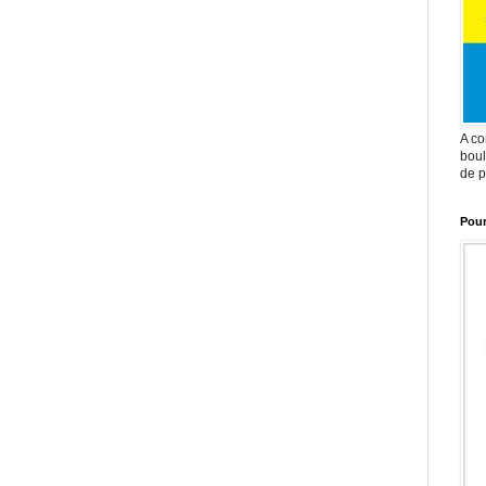
A co
boul
de p
Pour