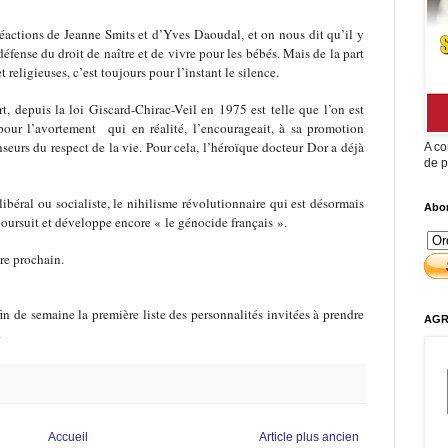
réactions de Jeanne Smits et d’Yves Daoudal, et on nous dit qu’il y
défense du droit de naître et de vivre pour les bébés. Mais de la part
t religieuses, c’est toujours pour l’instant le silence.
t, depuis la loi Giscard-Chirac-Veil en 1975 est telle que l’on est
pour l’avortement qui en réalité, l’encourageait, à sa promotion
enseurs du respect de la vie. Pour cela, l’héroïque docteur Dor a déjà
A co
de p
ibéral ou socialiste, le nihilisme révolutionnaire qui est désormais
Abon
 poursuit et développe encore « le génocide français ».
re prochain.
in de semaine la première liste des personnalités invitées à prendre
AGR
.
Accueil
Article plus ancien