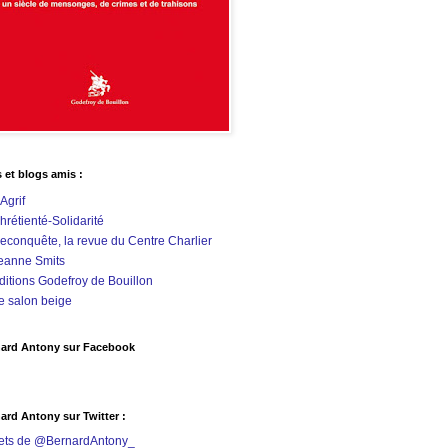
s et blogs amis :
'Agrif
hrétienté-Solidarité
econquête, la revue du Centre Charlier
eanne Smits
ditions Godefroy de Bouillon
e salon beige
ard Antony sur Facebook
ard Antony sur Twitter :
ets de @BernardAntony_