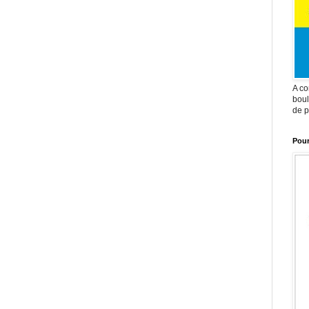
A co
boul
de p
Pour