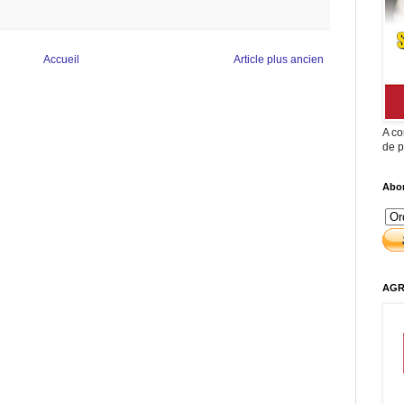
Accueil
Article plus ancien
A co
de p
Abon
AGR