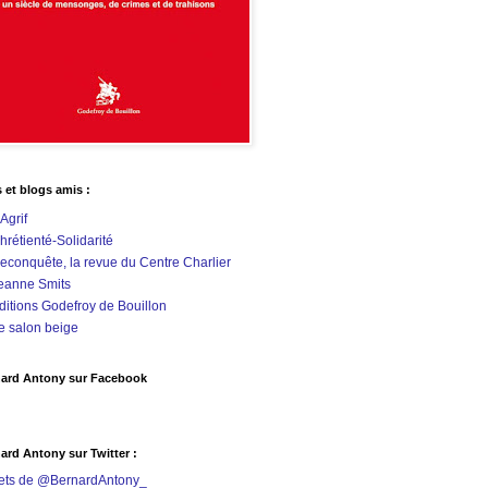
s et blogs amis :
'Agrif
hrétienté-Solidarité
econquête, la revue du Centre Charlier
eanne Smits
ditions Godefroy de Bouillon
e salon beige
ard Antony sur Facebook
ard Antony sur Twitter :
ets de @BernardAntony_