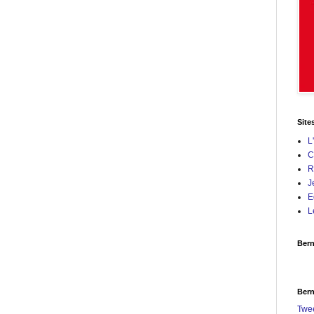
Site
L
C
R
J
E
L
Bern
Bern
Twe