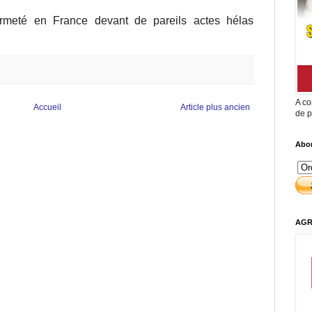
ermeté en France devant de pareils actes hélas
A co
Accueil
Article plus ancien
de p
Abon
AGR