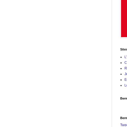
Site
L
C
R
J
E
L
Bern
Bern
Twe