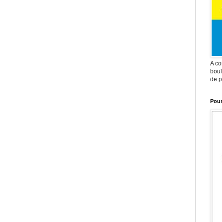
A co
boul
de p
Pour