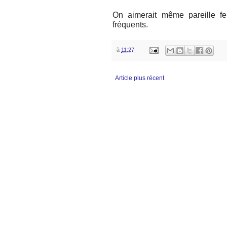
On aimerait même pareille f
fréquents.
à
11:27
Article plus récent