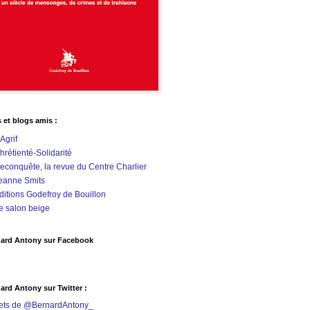
s et blogs amis :
'Agrif
hrétienté-Solidarité
econquête, la revue du Centre Charlier
eanne Smits
ditions Godefroy de Bouillon
e salon beige
ard Antony sur Facebook
ard Antony sur Twitter :
ets de @BernardAntony_