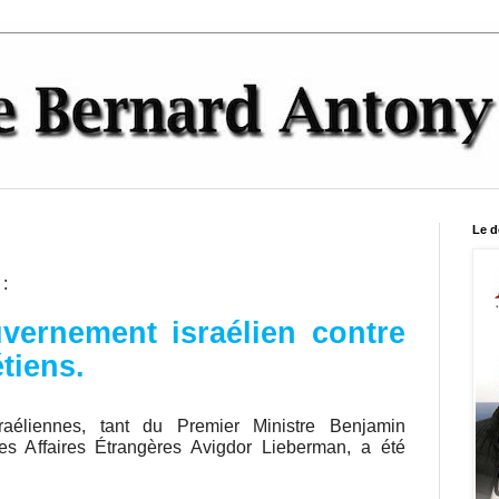
Le d
:
vernement israélien contre
étiens.
sraéliennes, tant du Premier Ministre Benjamin
s Affaires Étrangères Avigdor Lieberman, a été