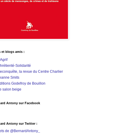
s et blogs amis :
'Agrif
hrétienté-Solidarité
econquête, la revue du Centre Charlier
eanne Smits
ditions Godefroy de Bouillon
e salon beige
ard Antony sur Facebook
ard Antony sur Twitter :
ets de @BernardAntony_