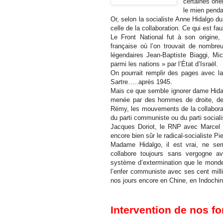
certaines ori
le mien penda
Or, selon la socialiste Anne Hidalgo du 
celle de la collaboration. Ce qui est fau
Le Front National fut à son origine
française où l’on trouvait de nombre
légendaires Jean-Baptiste Biaggi, Mi
parmi les nations » par l’État d’Israël.
On pourrait remplir des pages avec la
Sartre…..après 1945.
Mais ce que semble ignorer dame Hidalg
menée par des hommes de droite, des 
Rémy, les mouvements de la collaborat
du parti communiste ou du parti socia
Jacques Doriot, le RNP avec Marcel Déa
encore bien sûr le radical-socialiste Pie
Madame Hidalgo, il est vrai, ne sem
collabore toujours sans vergogne a
système d’extermination que le monde 
l’enfer communiste avec ses cent mill
nos jours encore en Chine, en Indochi
Intervention de nos f