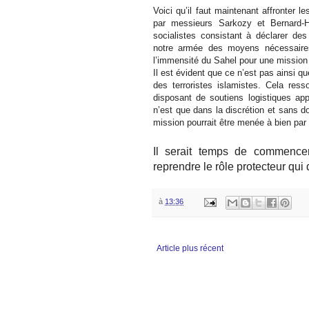
Voici qu’il faut maintenant affronter 
par messieurs Sarkozy et Bernard-H
socialistes consistant à déclarer de
notre armée des moyens nécessaires
l’immensité du Sahel pour une mission d
Il est évident que ce n’est pas ainsi q
des terroristes islamistes. Cela res
disposant de soutiens logistiques a
n’est que dans la discrétion et sans 
mission pourrait être menée à bien par
Il serait temps de commenc
reprendre le rôle protecteur qui 
à
13:36
Article plus récent