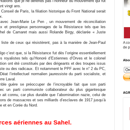
entations que je ne défends pas l’honneur du mouvement qui fut
nt vingt ans.
Conseil de Paris, la filiation historique du Front National serait
x.
, avec Jean-Marie Le Pen , un mouvement de réconciliation
ux et prestigieux personnages de la Résistance tels que les
chel de Camaret mais aussi Rolande Birgy, déclarée « Juste
 liste de ceux qui résistèrent, pas à la manière de Jean-Paul
A co
de p
o c’est que, si la Résistance fut dès l’origine essentiellement
royalistes tels qu’Honoré d’Estiennes d’Orves et le colonel
Abon
ion ont été constitués par des dirigeants et des troupes issus
liste ou des radicaux. Et notamment le PPF avec le n° 2 du PC,
t l’intellectuel normalien jauressiste du parti socialiste, et
rre Laval.
ble guère se préoccuper de l’incroyable fait que son parti
vec un parti communiste collaborateur du plus gigantesque
AGR
ait connu, car plus durable que l’abomination nazie, celui de
ions de massacres et ses milliards d’esclaves de 1917 jusqu’à
ne et en Corée du Nord.
orces aériennes au Sahel.