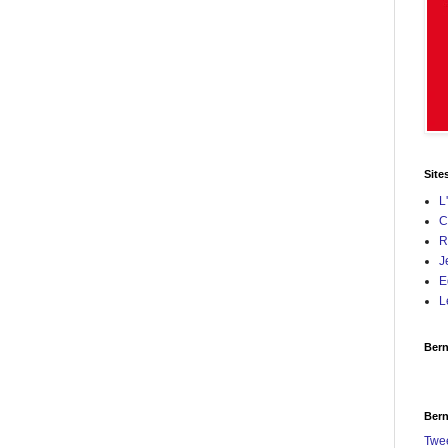
Site
L
C
R
J
E
L
Bern
Bern
Twe