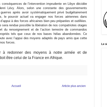
les conséquences de l’intervention imprudente en Libye décidée
enri Lévy. Alors, selon une constante des gouvernements
s guerres après avoir systématiquement privé budgétairement
, le pouvoir actuel va engager nos forces aériennes dans
’appui à des forces africaines bien peu préparées et outillées.
ue sera rendue possible la libération de nos compatriotes otages
sort du renseignement et de l’action terrestre de commandos
ppropriés tels que ceux de nos bases hélas abandonnées. Ce
doute avec l’appui des moyens adaptés de pays amis que cette
 nos forces.
Le s
er à redonner des moyens à notre armée et de
doit être celui de la France en Afrique.
Accueil
Article plus ancien