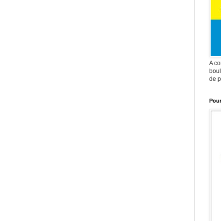
A co
boul
de p
Pour