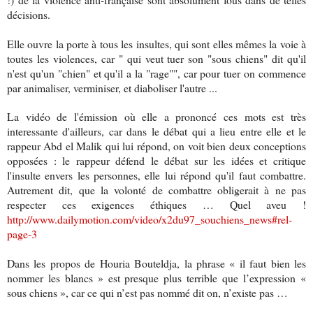
décisions.
Elle ouvre la porte à tous les insultes, qui sont elles mêmes la voie à
toutes les violences, car " qui veut tuer son "sous chiens" dit qu'il
n'est qu'un "chien" et qu'il a la "rage"", car pour tuer on commence
par animaliser, verminiser, et diaboliser l'autre ...
La vidéo de l'émission où elle a prononcé ces mots est très
interessante d'ailleurs, car dans le débat qui a lieu entre elle et le
rappeur Abd el Malik qui lui répond, on voit bien deux conceptions
opposées : le rappeur défend le débat sur les idées et critique
l'insulte envers les personnes, elle lui répond qu'il faut combattre.
Autrement dit, que la volonté de combattre obligerait à ne pas
respecter ces exigences éthiques … Quel aveu !
http://www.dailymotion.com/video/x2du97_souchiens_news#rel-
page-3
Dans les propos de Houria Bouteldja, la phrase « il faut bien les
nommer les blancs » est presque plus terrible que l’expression «
sous chiens », car ce qui n’est pas nommé dit on, n’existe pas …