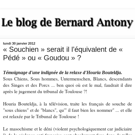
lundi 30 janvier 2012
« Souchien » serait il l’équivalent de «
Pédé » ou « Goudou » ?
Témoignage d'une indignée de la relaxe d'Houria Bouteldja.
Sous Chiens, Sous hommes, Untermenschen, Blancs, descendants
des Singes et des Porcs ... ben quoi où est le mal, faudrait il dire
après le jugement du tribunal de Toulouse ?!
Houria Bouteldja, à la télévision, traite les français de souche de
"sous chiens" et de "blancs", qu'" il faut bien les nommer" ... et elle
est relaxée par le Tribunal de Toulouse !
Le masochisme et le déni (violent psychologiquement car judiciaire
!) de la violence anti-française sont absolument fous dans de telles