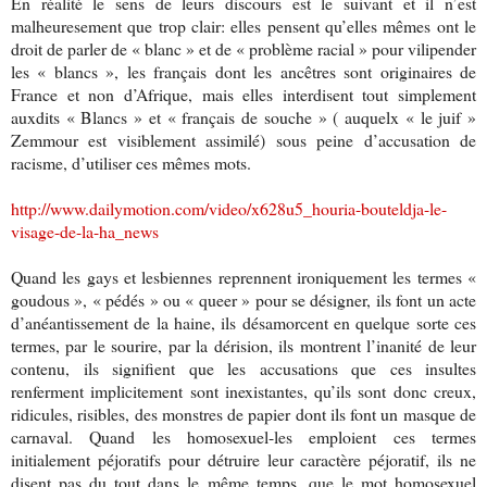
En réalité le sens de leurs discours est le suivant et il n’est
malheuresement que trop clair: elles pensent qu’elles mêmes ont le
droit de parler de « blanc » et de « problème racial » pour vilipender
les « blancs », les français dont les ancêtres sont originaires de
France et non d’Afrique, mais elles interdisent tout simplement
auxdits « Blancs » et « français de souche » ( auquelx « le juif »
Zemmour est visiblement assimilé) sous peine d’accusation de
racisme, d’utiliser ces mêmes mots.
http://www.dailymotion.com/video/x628u5_houria-bouteldja-le-
visage-de-la-ha_news
Quand les gays et lesbiennes reprennent ironiquement les termes «
goudous », « pédés » ou « queer » pour se désigner, ils font un acte
d’anéantissement de la haine, ils désamorcent en quelque sorte ces
termes, par le sourire, par la dérision, ils montrent l’inanité de leur
contenu, ils signifient que les accusations que ces insultes
renferment implicitement sont inexistantes, qu’ils sont donc creux,
ridicules, risibles, des monstres de papier dont ils font un masque de
carnaval. Quand les homosexuel-les emploient ces termes
initialement péjoratifs pour détruire leur caractère péjoratif, ils ne
disent pas du tout dans le même temps, que le mot homosexuel