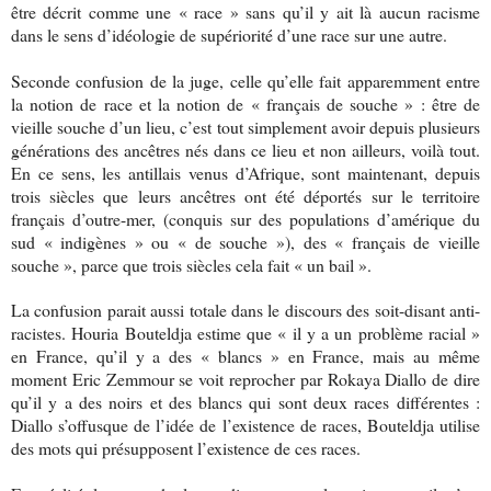
être décrit comme une « race » sans qu’il y ait là aucun racisme
dans le sens d’idéologie de supériorité d’une race sur une autre.
Seconde confusion de la juge, celle qu’elle fait apparemment entre
la notion de race et la notion de « français de souche » : être de
vieille souche d’un lieu, c’est tout simplement avoir depuis plusieurs
générations des ancêtres nés dans ce lieu et non ailleurs, voilà tout.
En ce sens, les antillais venus d’Afrique, sont maintenant, depuis
trois siècles que leurs ancêtres ont été déportés sur le territoire
français d’outre-mer, (conquis sur des populations d’amérique du
sud « indigènes » ou « de souche »), des « français de vieille
souche », parce que trois siècles cela fait « un bail ».
La confusion parait aussi totale dans le discours des soit-disant anti-
racistes. Houria Bouteldja estime que « il y a un problème racial »
en France, qu’il y a des « blancs » en France, mais au même
moment Eric Zemmour se voit reprocher par Rokaya Diallo de dire
qu’il y a des noirs et des blancs qui sont deux races différentes :
Diallo s’offusque de l’idée de l’existence de races, Bouteldja utilise
des mots qui présupposent l’existence de ces races.