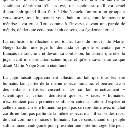
sentiment déprimant s’il en est, un sentiment qu’il est cruel
d’entretenir quand il est faux ! Dire à quelqu’un ou à un groupe «
vous savez, tout le monde vous hait, tu sais, tout le monde te
méprise » est cruel. Tout comme à l’inverse, devant une parole de
mépris, dénier que cette parole ait ce sens, est également cruel.
La confusion intellectuelle est totale. Lors du procès de Marie-
Neige Sardin, une juge lui demanda ce qu’elle entendait par «
français de souche » et devant sa confusion, lui asséna que elle, la
juge, avait une formation scientifique et qu’elle savait que ce que
disait Marie-Neige Sardin était faux.
La juge faisait apparemment allusion au fait que tous les être
humains font partie de la même espèce humaine, et peuvent avoir
des enfants métissés ensemble. De ce fait effectivement «
scientifique », certains déduisent que les « races » humaines
n’existeraient pas : première confusion entre la notion d’espèce et
celle de race. Un être humain ne peut pas se reproduire avec un chat
car ils ne font pas partie de la même espèce, mais il existe des races
de chat comme des races d’humains. En ce sens, quand un peuple
suffisamment endogame pour présenter une forte homogénéité peut-