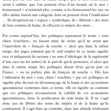
serait à oublier, que l’on pourrait rêver d’un monde où le mot «
homosexuel » n’existerait plus, comme si les homosexuel-les eux ou
elles même étaient une catégorie dont on pourrait rêver l’éradication
… Ils récupèrent un « espace » symbolique, ils « libèrent » des mots
de leur contenu de haine, ils effacent ce mépris des mots …
Par contre aujourd’hui, des politiques reprennent le terme « sous
chien /souchien», en faisant mine de croire qu’il ne serait que
l’équivalent de « français de souche », alors que dans le même
temps, des juges estiment que le seul emploi de ce terme signifie
race et indiquerait du racisme ( au sens d’idéologie de la supériorité
d’une race sur les autres) de la part de qui le prononce, et alors que
dans le même temps des politiques disent rêver qu’un jour en
France, « on ne parlera plus de français de souche ». Dès lors
l’utilisation du mot « sous chien / souchien » par ces politiques ne
signifie plus du tout un désarmorçage de la haine et des accusations
ignominieuse contenues dans ce terme, elle en signifie au contraire
que ces politiques reconnaissent la validité de ces accusations
ignominieuses, donc la justification de cette haine là. Il ne s’agit
donc pas de libérer des noms du mépris et de la haine qu’ils
contiennent. Il s’agit bien au contraire, dans une attitude totalement