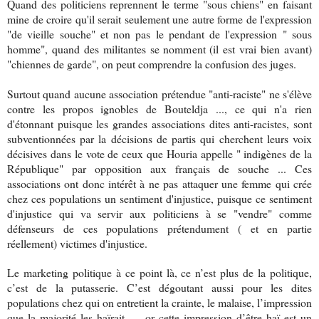
Quand des politiciens reprennent le terme "sous chiens" en faisant
mine de croire qu'il serait seulement une autre forme de l'expression
"de vieille souche" et non pas le pendant de l'expression " sous
homme", quand des militantes se nomment (il est vrai bien avant)
"chiennes de garde", on peut comprendre la confusion des juges.
Surtout quand aucune association prétendue "anti-raciste" ne s'élève
contre les propos ignobles de Bouteldja ..., ce qui n'a rien
d'étonnant puisque les grandes associations dites anti-racistes, sont
subventionnées par la décisions de partis qui cherchent leurs voix
décisives dans le vote de ceux que Houria appelle " indigènes de la
République" par opposition aux français de souche ... Ces
associations ont donc intérêt à ne pas attaquer une femme qui crée
chez ces populations un sentiment d'injustice, puisque ce sentiment
d'injustice qui va servir aux politiciens à se "vendre" comme
défenseurs de ces populations prétendument ( et en partie
réellement) victimes d'injustice.
Le marketing politique à ce point là, ce n’est plus de la politique,
c’est de la putasserie. C’est dégoutant aussi pour les dites
populations chez qui on entretient la crainte, le malaise, l’impression
que la majorité les haïrait … or cette impression d’être haï est un