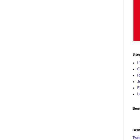
Site
L
C
R
J
E
L
Bern
Bern
Twe