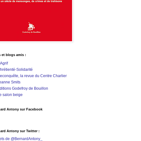
s et blogs amis :
'Agrif
hrétienté-Solidarité
econquête, la revue du Centre Charlier
eanne Smits
ditions Godefroy de Bouillon
e salon beige
ard Antony sur Facebook
ard Antony sur Twitter :
ets de @BernardAntony_