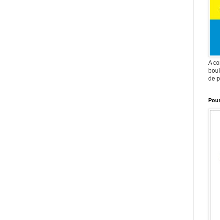
A co
boul
de p
Pour