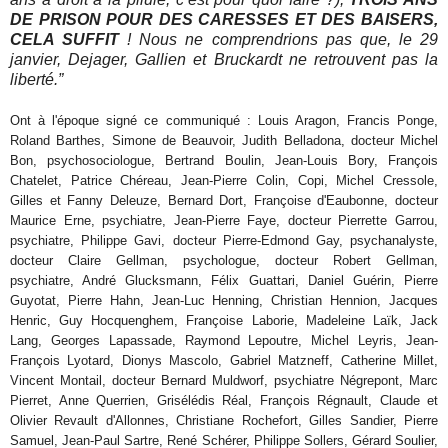
DE PRISON POUR DES CARESSES ET DES BAISERS,
CELA SUFFIT
! Nous ne comprendrions pas que, le 29
janvier, Dejager, Gallien et Bruckardt ne retrouvent pas la
liberté.”
Ont à l'époque signé ce communiqué : Louis Aragon, Francis Ponge,
Roland Barthes, Simone de Beauvoir, Judith Belladona, docteur Michel
Bon, psychosociologue, Bertrand Boulin, Jean-Louis Bory, François
Chatelet, Patrice Chéreau, Jean-Pierre Colin, Copi, Michel Cressole,
Gilles et Fanny Deleuze, Bernard Dort, Françoise d'Eaubonne, docteur
Maurice Erne, psychiatre, Jean-Pierre Faye, docteur Pierrette Garrou,
psychiatre, Philippe Gavi, docteur Pierre-Edmond Gay, psychanalyste,
docteur Claire Gellman, psychologue, docteur Robert Gellman,
psychiatre, André Glucksmann, Félix Guattari, Daniel Guérin, Pierre
Guyotat, Pierre Hahn, Jean-Luc Henning, Christian Hennion, Jacques
Henric, Guy Hocquenghem, Françoise Laborie, Madeleine Laïk, Jack
Lang, Georges Lapassade, Raymond Lepoutre, Michel Leyris, Jean-
François Lyotard, Dionys Mascolo, Gabriel Matzneff, Catherine Millet,
Vincent Montail, docteur Bernard Muldworf, psychiatre Négrepont, Marc
Pierret, Anne Querrien, Grisélédis Réal, François Régnault, Claude et
Olivier Revault d'Allonnes, Christiane Rochefort, Gilles Sandier, Pierre
Samuel, Jean-Paul Sartre, René Schérer, Philippe Sollers, Gérard Soulier,