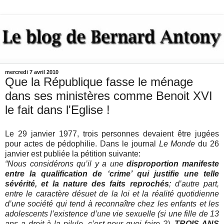
mercredi 7 avril 2010
Que la République fasse le ménage
dans ses ministères comme Benoit XVI
le fait dans l'Eglise !
Le 29 janvier 1977, trois personnes devaient être jugées
pour actes de pédophilie. Dans le journal
Le Monde
du 26
janvier est publiée la pétition suivante:
“Nous considérons qu’il y a une
disproportion manifeste
entre la qualification de ‘crime’ qui justifie une telle
sévérité, et la nature des faits reprochés
; d’autre part,
entre le caractère désuet de la loi et la réalité quotidienne
d’une société qui tend à reconnaître chez les enfants et les
adolescents l’existence d’une vie sexuelle (si une fille de 13
ans a droit à la pilule, c’est pour quoi faire ?),
TROIS ANS