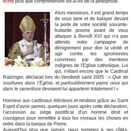
écrits
plus que compréhensifs vis-à-vis de la pédophilie.
Alors messieurs, il est grand temps
de vous taire et de balayer devant
la porte de votre société soixante-
huitarde pourrie avant de vous
attaquer à Benoît XVI qui n'a pas
attendu votre campagne de
dénigrement pour dire la vérité et
agir contre les ignomonies
commises par des membres
indignes de l'Eglise catholique. Lui
qui, n'étant encore que le Cardinal
Ratzinger, déclarait lors du Vendredi saint 2005 :
« Que de
souillures dans l’Église, et particulièrement parmi ceux qui
dans le sacerdoce devraient lui appartenir totalement ! »
Honneur aux cardinaux élécteurs et rendons grâce au Saint
Esprit d'avoir permis, quelques jours après cette déclaration,
l'accession au siège pontifical d'un homme droit et
courageux pour remetttre à tous les niveaux les choses en
ordre dans la barque de Pierre.
Aujourd'hui plus que jamais, nous sommes à ses côtés.