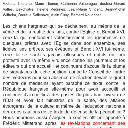
Victoria Therame, Marie Thonon, Catherine Valabrègue, docteur Gérard
Vallès, psychiatre, Hélène Védrines, Jean-Marie Vincent, Jean-Michel
Wilheim, Danielle Sallenave, Alain Cuny, Bernard Kouchner.
Les chiens hargneux qui se déchainent, au mépris de la
vérité et de la réalité des faits, contre l'Eglise et Benoît XVI,
ceux-là qui confondent volontairement les ignominies de
quelques prêtres avec l'Eglise dans son ensemble, ses
fidèles, ses prêtres, ses évêques et Benoit XVI lui-même,
ceux là se sont-ils jamais offusqués et ont-ils un jour
protesté avec la même virulence contre les journaux et les
éditeurs qui ont accueilli et continuent d'accueillir la plume
de signataires de cette pétition, contre le Conseil de l'ordre
des médecins pour son absence de réaction devant le grand
nombre de médecins ayant paraphé ce texte, contre la
République française elle-même pour avoir acceuilli et
continuer d'accueillir à des postes du plus haut niveau de
l'Etat et avoir fait ministres de la santé, des affaires
étrangères, de la culture et même de l'éducation nationale
deux des cautions de ce texte de défense de la pédophilie ?
Nous pourrions aussi évoquer la soutien offficiel apporté à
Frédéric Mitterrand après
les révélations concernant ses